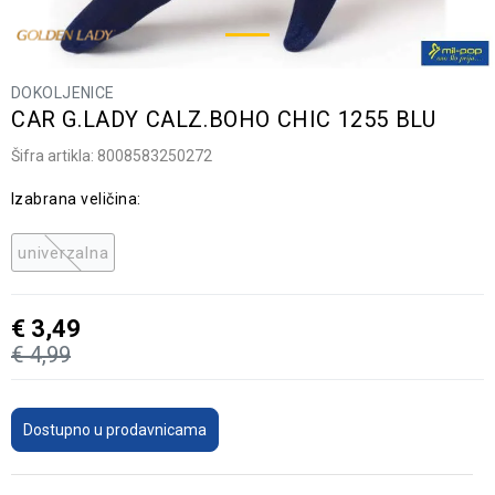
DOKOLJENICE
CAR G.LADY CALZ.BOHO CHIC 1255 BLU
Šifra artikla:
8008583250272
Izabrana veličina:
univerzalna
€
3,49
€
4,99
Dostupno u prodavnicama