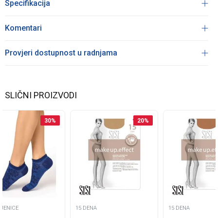
Specifikacija
Komentari
Provjeri dostupnost u radnjama
SLIČNI PROIZVODI
30
%
20
%
JENICE
15 DENA
15 DENA