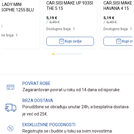
CAR.SISI MAKE UP 933SI
CAR.SISI MAKE 
.LADY MINI
THE 5 15
HAVANA 4 15
.SOPHIE 1255 BLU
5,19
€
5,19
€
6,49
€
6,49
€
9
€
Dostupno boja:
1
Dostupno boja:
1
no boja:
1
Kupi ovdje
Kupi ov
POVRAT ROBE
Zagarantovan povrat u roku od 14 dana od isporuke.
BRZA DOSTAVA
Porudžbine se obrađuju unutar 24h, a besplatna dostava
je već od 25€.
EKSKLUZIVNE POGODNOSTI
Registrujte se i budite u toku sa svim novostima.