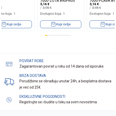
7000-ZUTA 890PR05
7000-PLAVA 89
3,16
€
3,16
€
5
€
3,95
€
3,95
€
no boja:
1
Dostupno boja:
1
Dostupno boja:
1
Kupi ovdje
Kupi ovdje
Kupi ov
POVRAT ROBE
Zagarantovan povrat u roku od 14 dana od isporuke.
BRZA DOSTAVA
Porudžbine se obrađuju unutar 24h, a besplatna dostava
je već od 25€.
EKSKLUZIVNE POGODNOSTI
Registrujte se i budite u toku sa svim novostima.