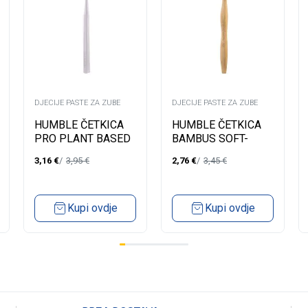
DJECIJE PASTE ZA ZUBE
DJECIJE PASTE ZA ZUBE
HUMBLE ČETKICA
HUMBLE ČETKICA
PRO PLANT BASED
BAMBUS SOFT-
SOFT 7000-BIJELA
AKTIVNI UGALJ
3,16
€
3,95
€
2,76
€
3,45
€
890PR09
8900CHARC
Kupi ovdje
Kupi ovdje