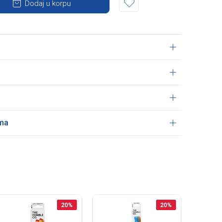
Dodaj u korpu
ama
20
%
20
%