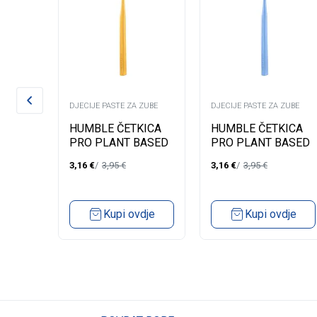
ZUBE
DJECIJE PASTE ZA ZUBE
DJECIJE PASTE ZA ZUBE
A
HUMBLE ČETKICA
HUMBLE ČETKICA
50ML
PRO PLANT BASED
PRO PLANT BASED
SOFT 7000-ZUTA
SOFT 7000-PLAVA
3,16
€
3,95
€
3,16
€
3,95
€
890PR05
890PR08
dje
Kupi ovdje
Kupi ovdje