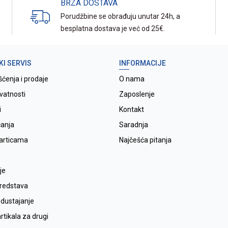
BRZA DOSTAVA
Porudžbine se obrađuju unutar 24h, a
besplatna dostava je već od 25€.
KI SERVIS
INFORMACIJE
šćenja i prodaje
O nama
ivatnosti
Zaposlenje
i
Kontakt
ćanja
Saradnja
karticama
Najčešća pitanja
je
sredstava
odustajanje
tikala za drugi