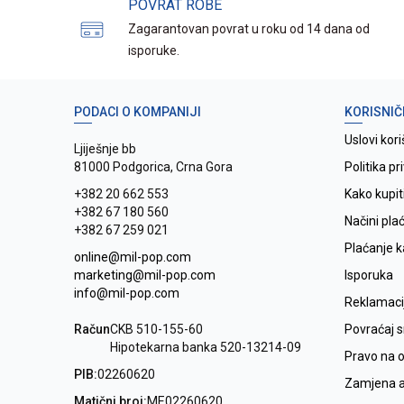
POVRAT ROBE
Zagarantovan povrat u roku od 14 dana od
isporuke.
PODACI O KOMPANIJI
KORISNIČ
Uslovi kori
Ljiješnje bb
81000 Podgorica, Crna Gora
Politika pr
+382 20 662 553
Kako kupit
+382 67 180 560
Načini pla
+382 67 259 021
Plaćanje 
online@mil-pop.com
marketing@mil-pop.com
Isporuka
info@mil-pop.com
Reklamaci
Račun
CKB 510-155-60
Povraćaj 
Hipotekarna banka 520-13214-09
Pravo na 
PIB:
02260620
Zamjena ar
Matični broj:
ME02260620