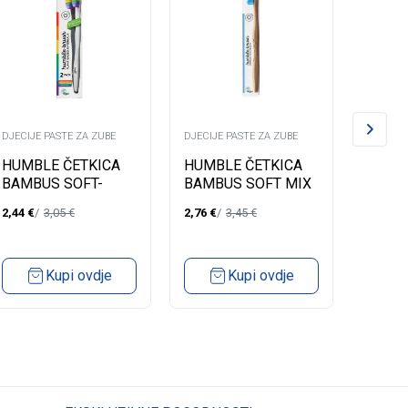
DJECIJE PASTE ZA ZUBE
DJECIJE PASTE ZA ZUBE
DJECIJE
HUMBLE ČETKICA
HUMBLE ČETKICA
HUMB
BAMBUS SOFT-
BAMBUS SOFT MIX
BAMB
2KOM SENSITIVE
COLOR 89007ICAV
ANTIB
2,44
€
3,05
€
2,76
€
3,45
€
2,56
€
PROUD CS89069S
890P
Kupi ovdje
Kupi ovdje