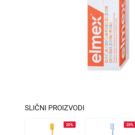
SLIČNI PROIZVODI
20
%
20
%
20
%