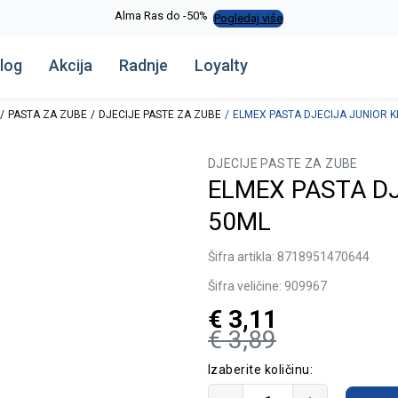
Alma Ras do -50%
Pogledaj više
log
Akcija
Radnje
Loyalty
PASTA ZA ZUBE
DJECIJE PASTE ZA ZUBE
ELMEX PASTA DJECIJA JUNIOR KI
DJECIJE PASTE ZA ZUBE
ELMEX PASTA DJ
50ML
Šifra artikla:
8718951470644
Šifra veličine:
909967
€
3,11
€
3,89
Izaberite količinu: