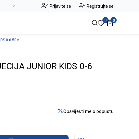
Novo u ponudi - Jadea
Prijavite se
Registrujte se
Pogledaj više
0
0
DS 0-6 50ML
ECIJA JUNIOR KIDS 0-6
Obavijesti me o popustu