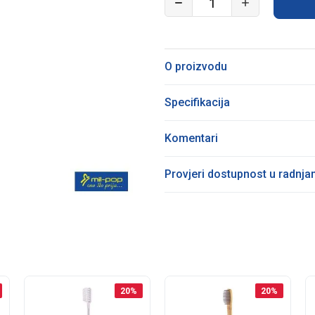
O proizvodu
Specifikacija
Komentari
Provjeri dostupnost u radnj
20
%
20
%