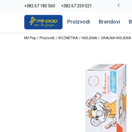
La Plage peškiri do -30%
+382 67 180 560
+382 67 259 021
Pogledaj više
Proizvodi
Brendovi
B
Mil Pop
Proizvodi
KOZMETIKA
HIGIJENA
ORALNA HIGIJENA