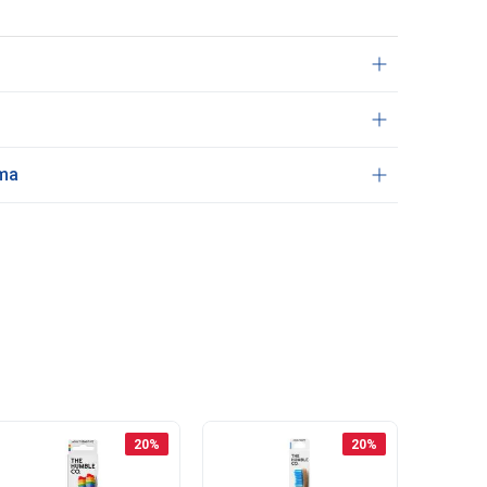
ama
20
%
20
%