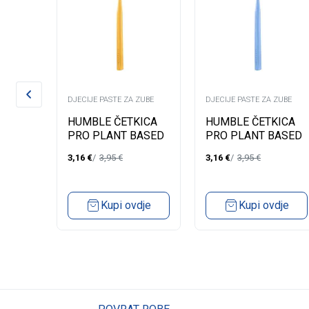
ZUBE
DJECIJE PASTE ZA ZUBE
DJECIJE PASTE ZA ZUBE
A
HUMBLE ČETKICA
HUMBLE ČETKICA
50ML
PRO PLANT BASED
PRO PLANT BASED
SOFT 7000-ZUTA
SOFT 7000-PLAVA
3,16
€
3,95
€
3,16
€
3,95
€
890PR05
890PR08
dje
Kupi ovdje
Kupi ovdje