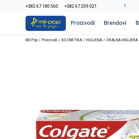
-20% na kompletan asortiman
+382 67 180 560
+382 67 259 021
Pogledaj više
Proizvodi
Brendovi
B
Mil Pop
Proizvodi
KOZMETIKA
HIGIJENA
ORALNA HIGIJENA