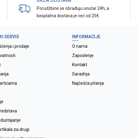
BRZA DOSTAVA
Porudžbine se obrađuju unutar 24h, a
besplatna dostava je već od 25€.
KI SERVIS
INFORMACIJE
šćenja i prodaje
O nama
ivatnosti
Zaposlenje
i
Kontakt
ćanja
Saradnja
karticama
Najčešća pitanja
je
sredstava
odustajanje
tikala za drugi