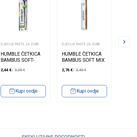
DJECIJE PASTE ZA ZUBE
DJECIJE PASTE ZA ZUBE
DJECIJE
HUMBLE ČETKICA
HUMBLE ČETKICA
HUMB
BAMBUS SOFT-
BAMBUS SOFT MIX
BAMB
2KOM SENSITIVE
COLOR 89007ICAV
ANTIB
2,44
€
3,05
€
2,76
€
3,45
€
2,56
€
PROUD CS89069S
890P
Kupi ovdje
Kupi ovdje