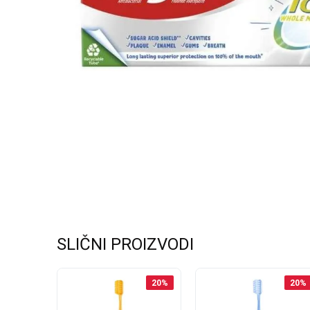
SLIČNI PROIZVODI
20
%
20
%
20
%