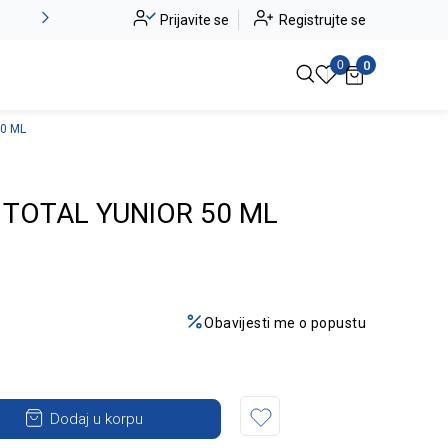
Alma Ras do -50%
Prijavite se
Registrujte se
Pogledaj više
0
0
0 ML
 TOTAL YUNIOR 50 ML
Obavijesti me o popustu
Dodaj u korpu