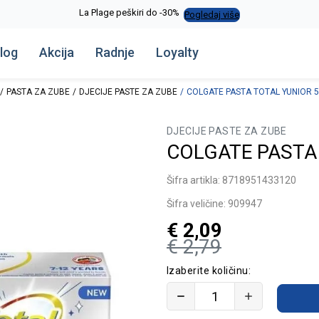
La Plage peškiri do -30%
Pogledaj više
log
Akcija
Radnje
Loyalty
PASTA ZA ZUBE
DJECIJE PASTE ZA ZUBE
COLGATE PASTA TOTAL YUNIOR 5
DJECIJE PASTE ZA ZUBE
COLGATE PASTA
Šifra artikla:
8718951433120
Šifra veličine:
909947
€
2,09
€
2,79
Izaberite količinu: