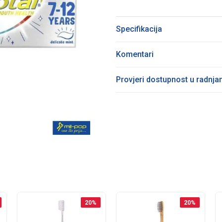
Specifikacija
Komentari
Provjeri dostupnost u radnj
20
%
20
%