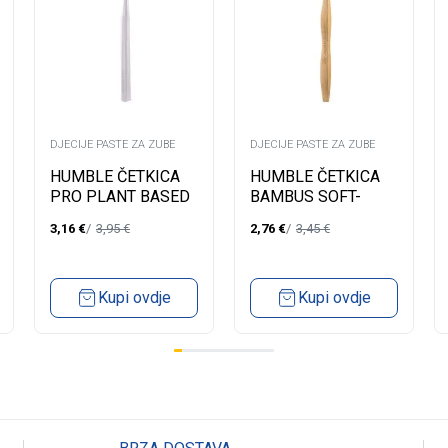
DJECIJE PASTE ZA ZUBE
DJECIJE PASTE ZA ZUBE
HUMBLE ČETKICA
HUMBLE ČETKICA
PRO PLANT BASED
BAMBUS SOFT-
SOFT 7000-BIJELA
AKTIVNI UGALJ
3,16
€
3,95
€
2,76
€
3,45
€
890PR09
8900CHARC
Kupi ovdje
Kupi ovdje