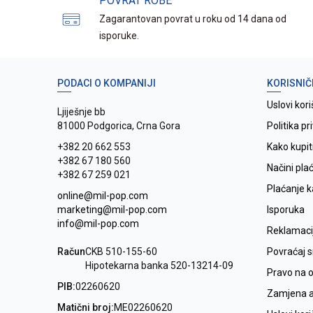
POVRAT ROBE
Zagarantovan povrat u roku od 14 dana od
isporuke.
PODACI O KOMPANIJI
KORISNIČ
Uslovi kori
Ljiješnje bb
81000 Podgorica, Crna Gora
Politika pr
+382 20 662 553
Kako kupit
+382 67 180 560
Načini pla
+382 67 259 021
Plaćanje 
online@mil-pop.com
marketing@mil-pop.com
Isporuka
info@mil-pop.com
Reklamaci
Račun
CKB 510-155-60
Povraćaj 
Hipotekarna banka 520-13214-09
Pravo na 
PIB:
02260620
Zamjena ar
Matični broj:
ME02260620