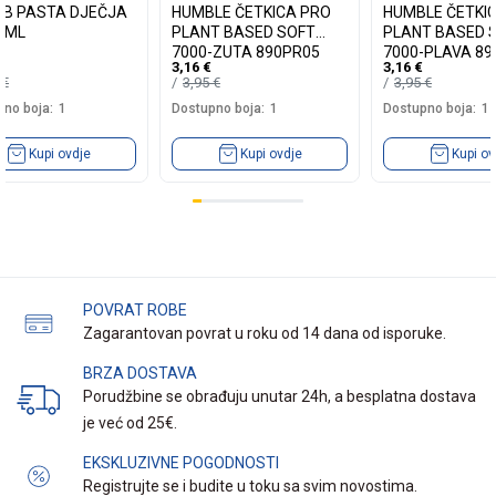
 B PASTA DJEČJA
HUMBLE ČETKICA PRO
HUMBLE ČETKI
50ML
PLANT BASED SOFT
PLANT BASED 
7000-ZUTA 890PR05
7000-PLAVA 89
3,16
€
3,16
€
5
€
3,95
€
3,95
€
no boja:
1
Dostupno boja:
1
Dostupno boja:
1
Kupi ovdje
Kupi ovdje
Kupi ov
POVRAT ROBE
Zagarantovan povrat u roku od 14 dana od isporuke.
BRZA DOSTAVA
Porudžbine se obrađuju unutar 24h, a besplatna dostava
je već od 25€.
EKSKLUZIVNE POGODNOSTI
Registrujte se i budite u toku sa svim novostima.