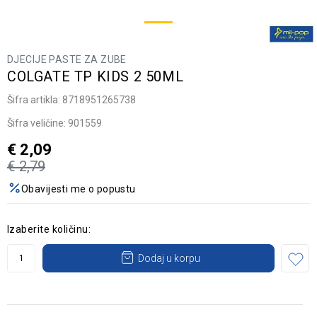
DJECIJE PASTE ZA ZUBE
COLGATE TP KIDS 2 50ML
Šifra artikla:
8718951265738
Šifra veličine:
901559
€
2,09
€
2,79
Obavijesti me o popustu
Izaberite količinu:
Dodaj u korpu