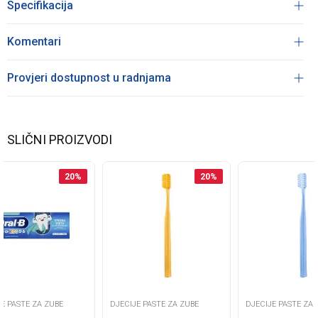
Specifikacija
Komentari
Provjeri dostupnost u radnjama
SLIČNI PROIZVODI
20
%
20
%
E PASTE ZA ZUBE
DJECIJE PASTE ZA ZUBE
DJECIJE PASTE ZA 