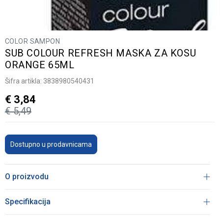
COLOR SAMPON
SUB COLOUR REFRESH MASKA ZA KOSU
ORANGE 65ML
Šifra artikla:
3838980540431
€
3,84
€
5,49
Dostupno u prodavnicama
O proizvodu
Specifikacija