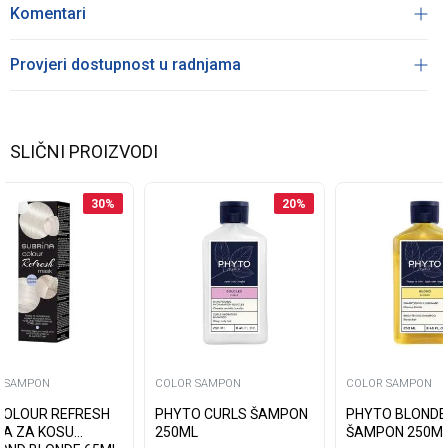
Komentari
Provjeri dostupnost u radnjama
SLIČNI PROIZVODI
30
%
20
%
 SAMPON
COLOR SAMPON
COLOR SAMPON
COLOUR REFRESH
PHYTO CURLS ŠAMPON
PHYTO BLONDE
A ZA KOSU
250ML
ŠAMPON 250M