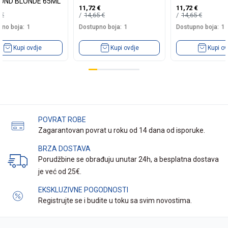
OND BLONDE 65ML
11,72
€
11,72
€
9
€
14,65
€
14,65
€
no boja:
1
Dostupno boja:
1
Dostupno boja:
1
Kupi ovdje
Kupi ovdje
Kupi ov
POVRAT ROBE
Zagarantovan povrat u roku od 14 dana od isporuke.
BRZA DOSTAVA
Porudžbine se obrađuju unutar 24h, a besplatna dostava
je već od 25€.
EKSKLUZIVNE POGODNOSTI
Registrujte se i budite u toku sa svim novostima.