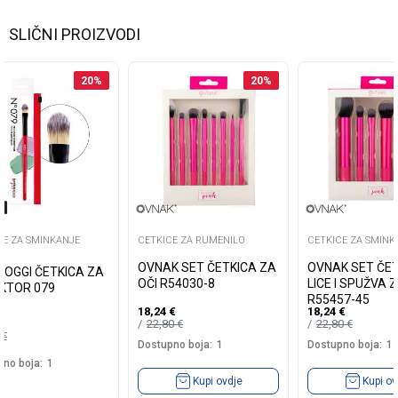
SLIČNI PROIZVODI
20
%
20
%
CE ZA SMINKANJE
CETKICE ZA RUMENILO
CETKICE ZA SMINK
OVNAK SET ČETKICA ZA
OVNAK SET ČET
AOGGI ČETKICA ZA
OČI R54030-8
LICE I SPUŽVA 
KTOR 079
R55457-45
18,24
€
18,24
€
22,80
€
22,80
€
9
€
Dostupno boja:
1
Dostupno boja:
1
no boja:
1
Kupi ovdje
Kupi ov