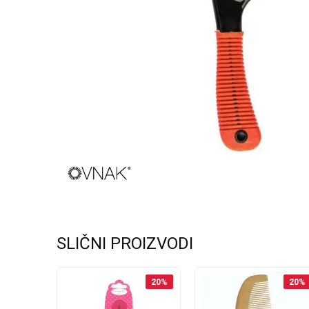
SLIČNI PROIZVODI
20
%
20
%
20
%