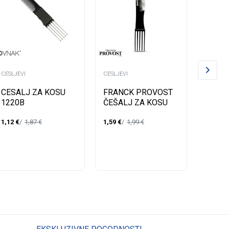
CESLJEVI
CESLJEVI
CESLJEV
ČEŠAL
CESALJ ZA KOSU
FRANCK PROVOST
META
1220B
ČEŠALJ ZA KOSU
DRŠK
1,35
€
1,12
€
1,87
€
1,59
€
1,99
€