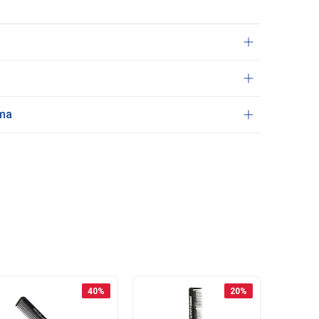
ama
40
%
20
%