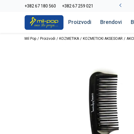
-20% na kompletan asortiman
+382 67 180 560
+382 67 259 021
Pogledaj više
Proizvodi
Brendovi
B
Mil Pop
Proizvodi
KOZMETIKA
KOZMETICKI AKSESOAR
AKC