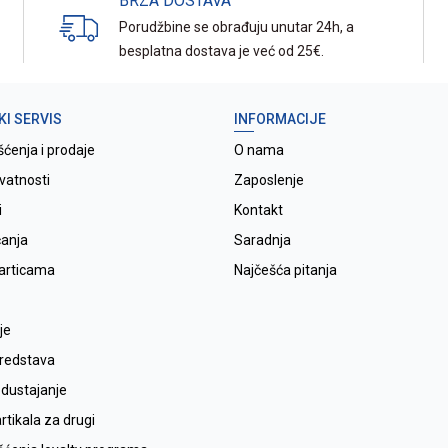
BRZA DOSTAVA
Porudžbine se obrađuju unutar 24h, a
besplatna dostava je već od 25€.
KI SERVIS
INFORMACIJE
šćenja i prodaje
O nama
ivatnosti
Zaposlenje
i
Kontakt
ćanja
Saradnja
karticama
Najčešća pitanja
je
sredstava
odustajanje
tikala za drugi