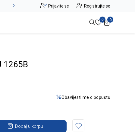
Alma Ras do -50%
Prijavite se
Registrujte se
Pogledaj više
0
0
U 1265B
Obavijesti me o popustu
Dodaj u korpu