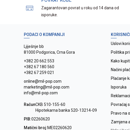
POVRAT ROBE
Zagarantovan povrat u roku od 14 dana od
isporuke.
PODACI O KOMPANIJI
KORISNIČ
Uslovi kori
Ljiješnje bb
81000 Podgorica, Crna Gora
Politika pr
+382 20 662 553
Kako kupit
+382 67 180 560
Načini pla
+382 67 259 021
Plaćanje 
online@mil-pop.com
marketing@mil-pop.com
Isporuka
info@mil-pop.com
Reklamaci
Račun
CKB 510-155-60
Povraćaj 
Hipotekarna banka 520-13214-09
Pravo na 
PIB:
02260620
Zamjena ar
Matični broj:
ME02260620