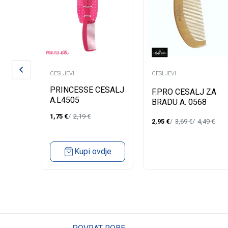
CESLJEVI
CESLJEVI
PRINCESSE CESALJ
VOST
F.PRO CESALJ ZA
A.L4505
OSU
BRADU A. 0568
1,75
€
2,19
€
2,95
€
3,69
€
4,49
€
Kupi ovdje