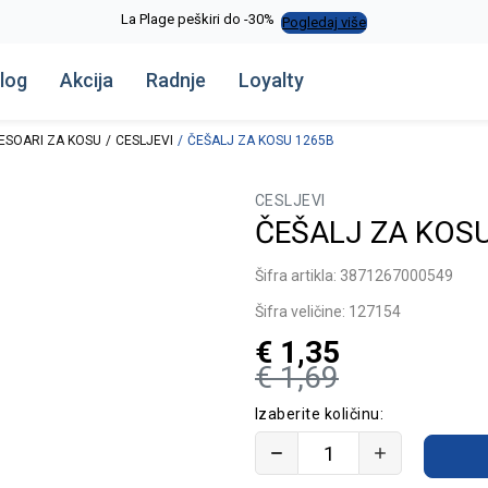
La Plage peškiri do -30%
Pogledaj više
log
Akcija
Radnje
Loyalty
ESOARI ZA KOSU
CESLJEVI
ČEŠALJ ZA KOSU 1265B
CESLJEVI
ČEŠALJ ZA KOS
Šifra artikla:
3871267000549
Šifra veličine:
127154
€
1,35
€
1,69
Izaberite količinu: