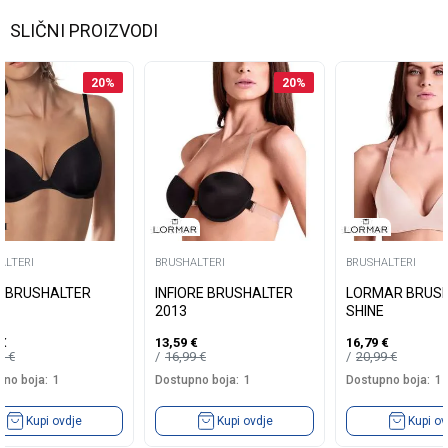
8
SLIČNI PROIZVODI
Dostupno boja:
1
Kupi ovdje
20
%
20
%
ALTERI
BRUSHALTERI
BRUSHALTERI
EI BRUSHALTER
INFIORE BRUSHALTER
LORMAR BRUS
2013
SHINE
€
13,59
€
16,79
€
99
€
16,99
€
20,99
€
no boja:
1
Dostupno boja:
1
Dostupno boja:
1
Kupi ovdje
Kupi ovdje
Kupi ov