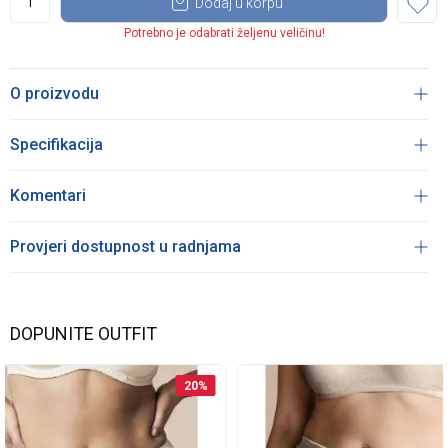
Dodaj u korpu
Potrebno je odabrati željenu veličinu!
O proizvodu
Specifikacija
Komentari
Provjeri dostupnost u radnjama
DOPUNITE OUTFIT
20
%