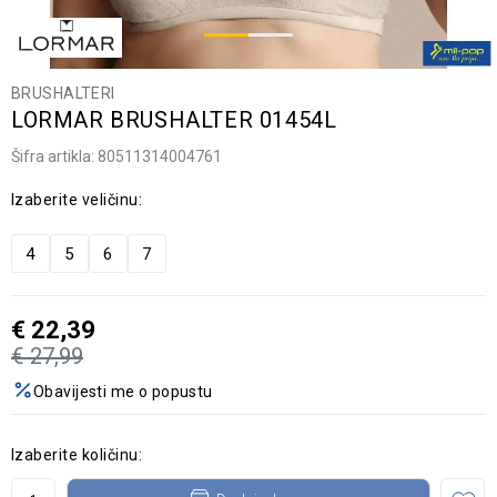
BRUSHALTERI
LORMAR BRUSHALTER 01454L
Šifra artikla:
80511314004761
Izaberite veličinu:
4
5
6
7
€
22,39
€
27,99
Obavijesti me o popustu
Izaberite količinu: