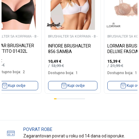
LTER SA KORPAMA - B -
BRUSHALTER SA KORPAMA - B -
BRUSHALTER SA KOR
AR BRUSHALTER
INFIORE BRUSHALTER
LORMAR BRUS
TTITO 01432L
856 SAMBA
DELUXE FASCIA
€
10,49
€
15,39
€
99
€
13,99
€
21,99
€
stupno boja:
2
Dostupno boja:
1
Dostupno boja:
1
Kupi ovdje
Kupi ovdje
Kupi ov
POVRAT ROBE
Zagarantovan povrat u roku od 14 dana od isporuke.