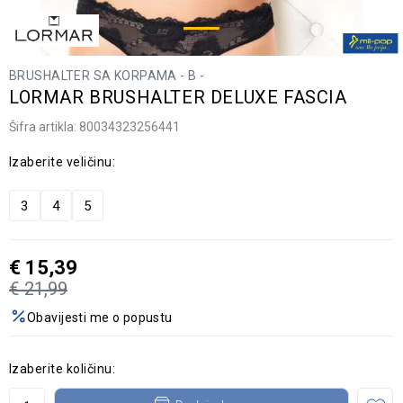
BRUSHALTER SA KORPAMA - B -
LORMAR BRUSHALTER DELUXE FASCIA
Šifra artikla:
80034323256441
Izaberite veličinu:
3
4
5
€
15,39
€
21,99
Obavijesti me o popustu
Izaberite količinu: