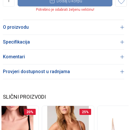
Dodaj u korpu
Potrebno je odabrati željenu veličinu!
O proizvodu
Specifikacija
Komentari
Provjeri dostupnost u radnjama
SLIČNI PROIZVODI
20
%
25
%