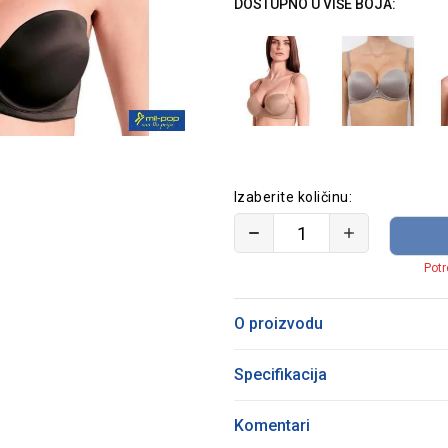
DOSTUPNO U VIŠE BOJA:
Izaberite količinu:
Potr
O proizvodu
Specifikacija
Komentari