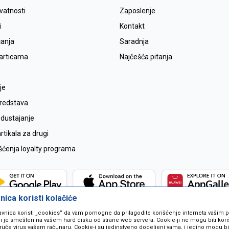
ivatnosti
Zaposlenje
i
Kontakt
ćanja
Saradnja
karticama
Najčešća pitanja
je
sredstava
odustajanje
tikala za drugi
išćenja loyalty programa
ica koristi kolačiće
avnica koristi „cookies“ da vam pomogne da prilagodite korišćenje interneta vašim
koji je smešten na vašem hard disku od strane web servera. Cookie-ji ne mogu biti ko
ruče virus vašem računaru. Cookie-i su jedinstveno dodeljeni vama, i jedino mogu bit