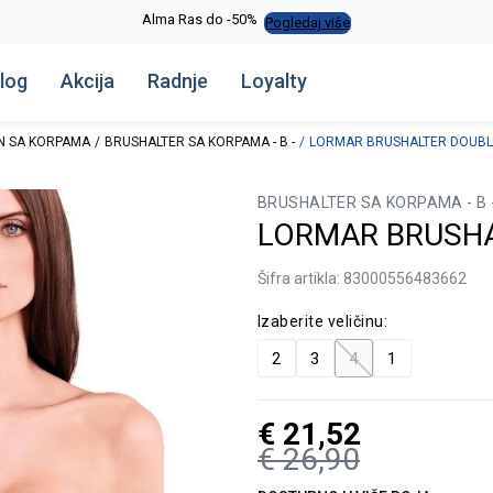
Alma Ras do -50%
Pogledaj više
log
Akcija
Radnje
Loyalty
N SA KORPAMA
BRUSHALTER SA KORPAMA - B -
LORMAR BRUSHALTER DOUBL
BRUSHALTER SA KORPAMA - B 
LORMAR BRUSHA
Šifra artikla:
83000556483662
Izaberite veličinu:
2
3
4
1
€
21,52
€
26,90