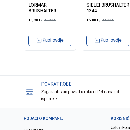
B -
B -
LORMAR
SIELEI BRUSHALTER
BRUSHALTER
1344
IA
DELUXE FASCIA
15,39
€
21,99
€
16,99
€
22,99
€
dje
Kupi ovdje
Kupi ovdje
POVRAT ROBE
Zagarantovan povrat u roku od 14 dana od
isporuke.
PODACI O KOMPANIJI
KORISNIČ
Uslovi kori