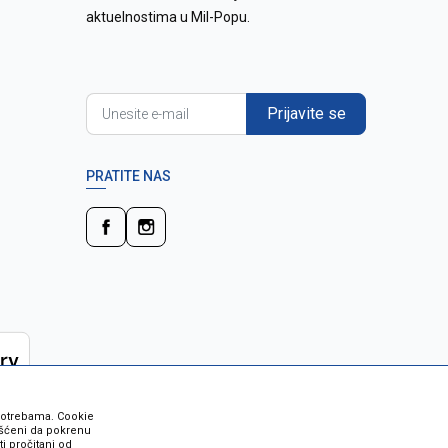
aktuelnostima u Mil-Popu.
Prijavite se
PRATITE NAS
 potrebama. Cookie
rišćeni da pokrenu
i pročitani od