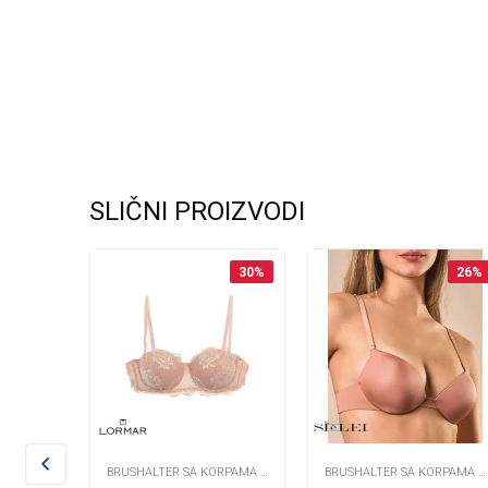
SLIČNI PROIZVODI
30
%
30
%
26
%
RPAMA -
BRUSHALTER SA KORPAMA -
BRUSHALTER SA KORPAMA -