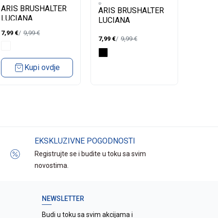
B -
B -
B -
ARIS BRUSHALTER
ARIS BRUSHALTER
ARIS 
LUCIANA
LUCIANA
TANIA
7,99
€
9,99
€
7,99
€
9,99
€
6,99
€
Kupi ovdje
EKSKLUZIVNE POGODNOSTI
Registrujte se i budite u toku sa svim
novostima.
NEWSLETTER
Budi u toku sa svim akcijama i