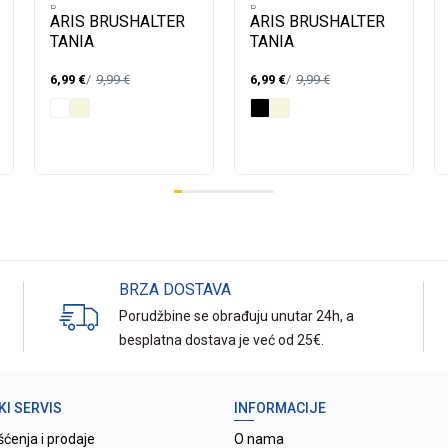
B -
B -
ARIS BRUSHALTER
ARIS BRUSHALTER
TANIA
TANIA
6,99
€
9,99
€
6,99
€
9,99
€
BRZA DOSTAVA
Porudžbine se obrađuju unutar 24h, a
besplatna dostava je već od 25€.
KI SERVIS
INFORMACIJE
šćenja i prodaje
O nama