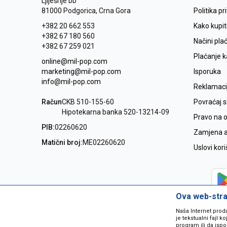
Ljiješnje bb
81000 Podgorica, Crna Gora
Politika pr
+382 20 662 553
Kako kupit
+382 67 180 560
Načini pla
+382 67 259 021
Plaćanje 
online@mil-pop.com
marketing@mil-pop.com
Isporuka
info@mil-pop.com
Reklamaci
Račun
CKB 510-155-60
Povraćaj 
Hipotekarna banka 520-13214-09
Pravo na 
PIB:
02260620
Zamjena ar
Matični broj:
ME02260620
Uslovi kor
Ova web-stran
Naša Internet prod
je tekstualni fajl 
program ili da ispo