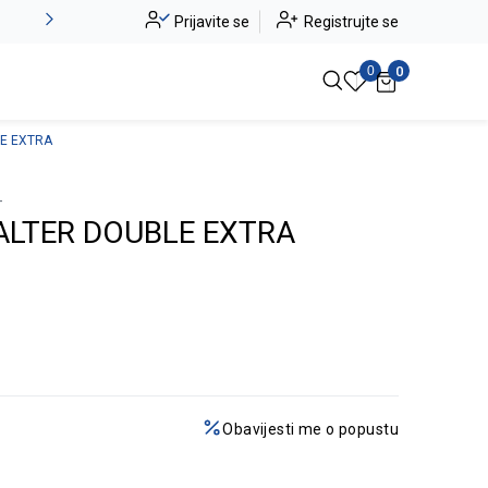
Novo u ponudi - Jadea
Prijavite se
Registrujte se
Pogledaj više
0
0
E EXTRA
-
LTER DOUBLE EXTRA
Obavijesti me o popustu