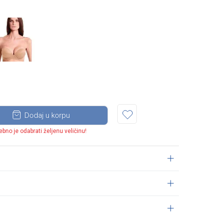
Dodaj u korpu
ebno je odabrati željenu veličinu!