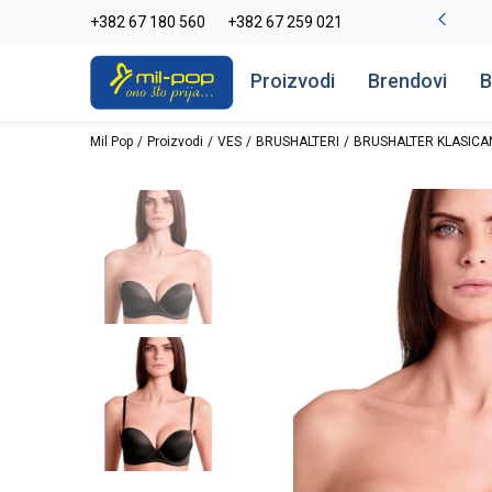
La Plage peškiri do -30%
+382 67 180 560
+382 67 259 021
Pogledaj više
Proizvodi
Brendovi
B
Mil Pop
Proizvodi
VES
BRUSHALTERI
BRUSHALTER KLASICA