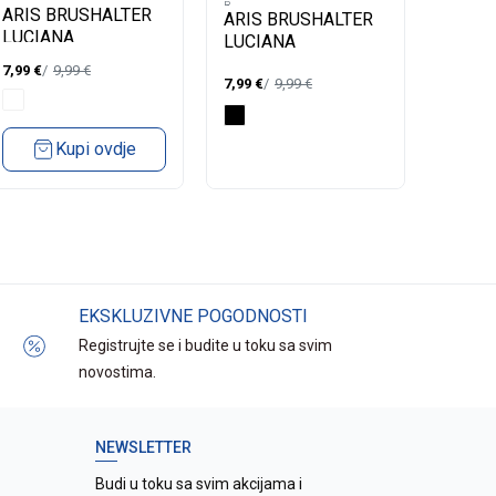
B -
B -
B -
ARIS BRUSHALTER
ARIS BRUSHALTER
ARIS 
LUCIANA
LUCIANA
TANIA
7,99
€
9,99
€
7,99
€
9,99
€
6,99
€
Kupi ovdje
EKSKLUZIVNE POGODNOSTI
Registrujte se i budite u toku sa svim
novostima.
NEWSLETTER
Budi u toku sa svim akcijama i