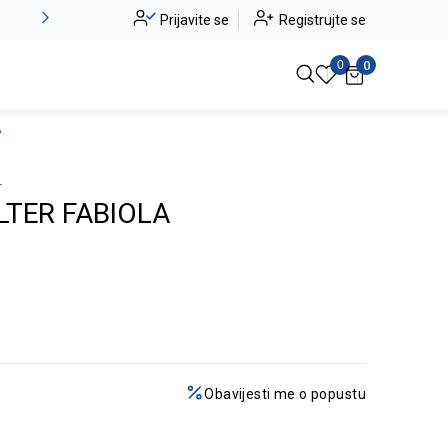
Novo u ponudi - Jadea
Prijavite se
Registrujte se
Pogledaj više
0
0
A
-
LTER FABIOLA
Obavijesti me o popustu