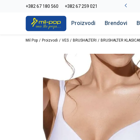
La Plage peškiri do -30%
+382 67 180 560
+382 67 259 021
Pogledaj više
Proizvodi
Brendovi
B
Mil Pop
Proizvodi
VES
BRUSHALTERI
BRUSHALTER KLASICA