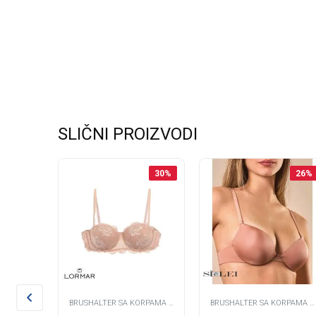
SLIČNI PROIZVODI
30
%
30
%
26
%
RPAMA -
BRUSHALTER SA KORPAMA -
BRUSHALTER SA KORPAMA -