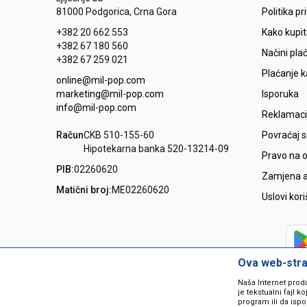
81000 Podgorica, Crna Gora
Politika pr
+382 20 662 553
Kako kupit
+382 67 180 560
Načini pla
+382 67 259 021
Plaćanje 
online@mil-pop.com
marketing@mil-pop.com
Isporuka
info@mil-pop.com
Reklamaci
Račun
CKB 510-155-60
Povraćaj 
Hipotekarna banka 520-13214-09
Pravo na 
PIB:
02260620
Zamjena ar
Matični broj:
ME02260620
Uslovi kor
Ova web-stran
Naša Internet prod
je tekstualni fajl 
program ili da ispo