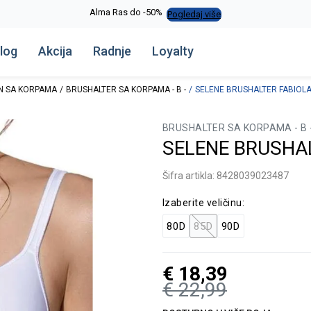
Alma Ras do -50%
Pogledaj više
log
Akcija
Radnje
Loyalty
N SA KORPAMA
BRUSHALTER SA KORPAMA - B -
SELENE BRUSHALTER FABIOL
BRUSHALTER SA KORPAMA - B 
SELENE BRUSHA
Šifra artikla:
8428039023487
Izaberite veličinu:
80D
85D
90D
€
18,39
€
22,99