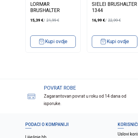
B -
B -
LORMAR
SIELEI BRUSHALTER
BRUSHALTER
1344
IA
DELUXE FASCIA
15,39
€
21,99
€
16,99
€
22,99
€
dje
Kupi ovdje
Kupi ovdje
POVRAT ROBE
Zagarantovan povrat u roku od 14 dana od
isporuke.
PODACI O KOMPANIJI
KORISNIČ
Uslovi kori
Ljiješnje bb