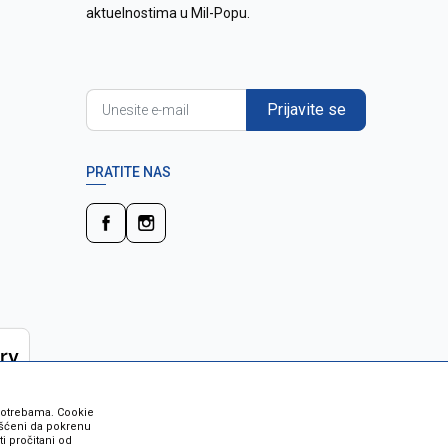
aktuelnostima u Mil-Popu.
Prijavite se
PRATITE NAS
 potrebama. Cookie
rišćeni da pokrenu
i pročitani od