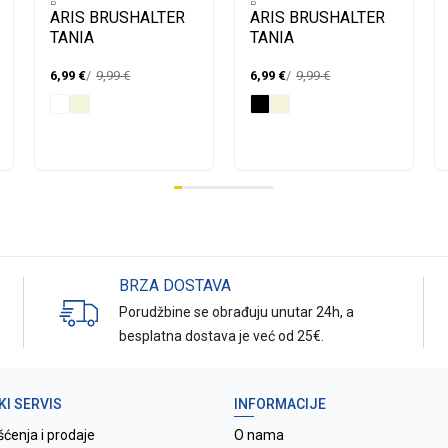
B -
B -
ARIS BRUSHALTER
ARIS BRUSHALTER
TANIA
TANIA
6,99
€
9,99
€
6,99
€
9,99
€
BRZA DOSTAVA
Porudžbine se obrađuju unutar 24h, a
besplatna dostava je već od 25€.
KI SERVIS
INFORMACIJE
šćenja i prodaje
O nama