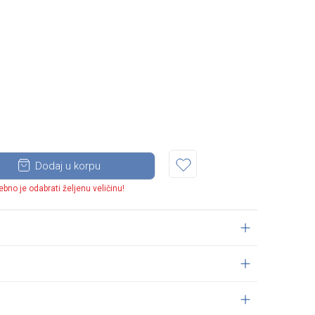
Dodaj u korpu
ebno je odabrati željenu veličinu!