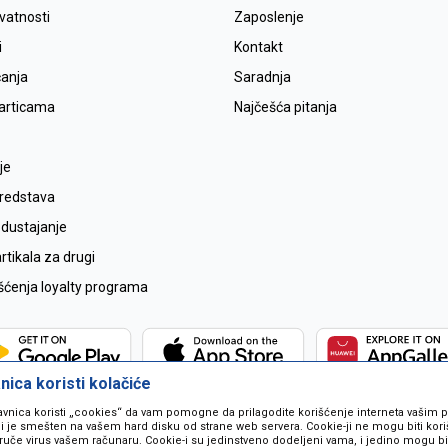
ivatnosti
Zaposlenje
i
Kontakt
ćanja
Saradnja
karticama
Najčešća pitanja
je
sredstava
odustajanje
tikala za drugi
išćenja loyalty programa
ica koristi kolačiće
avnica koristi „cookies“ da vam pomogne da prilagodite korišćenje interneta vašim
koji je smešten na vašem hard disku od strane web servera. Cookie-ji ne mogu biti ko
ruče virus vašem računaru. Cookie-i su jedinstveno dodeljeni vama, i jedino mogu bit