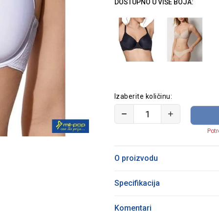
DOSTUPNO U VIŠE BOJA:
Izaberite količinu:
Potr
O proizvodu
Specifikacija
Komentari