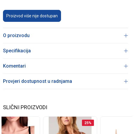
Proizvod više nije dostupan
O proizvodu
Specifikacija
Komentari
Provjeri dostupnost u radnjama
SLIČNI PROIZVODI
25
%