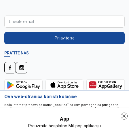
Prijavite se
PRATITE NAS
Ova web-stranica koristi kolačiće
Naša Internet prodavnica koristi „cookies“ da vam pomogne da prilagodite
korišćenje interneta vašim potrebama. Cookie je tekstualni fajl koji je smešten
na vašem hard disku od strane web servera. Cookie-ji ne mogu biti korišćeni
da pokrenu program ili da isporuče virus vašem računaru. Cookie-i su
App
jedinstveno dodeljeni vama, i jedino mogu biti pročitani od strane web servera
u domenu koji vam ih je poslao.
Preuzmite besplatno Mil-pop aplikaciju