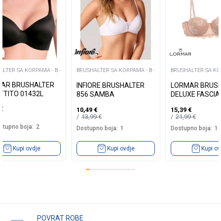
LTER SA KORPAMA - B -
BRUSHALTER SA KORPAMA - B -
BRUSHALTER SA KOR
AR BRUSHALTER
INFIORE BRUSHALTER
LORMAR BRUS
TTITO 01432L
856 SAMBA
DELUXE FASCIA
€
10,49
€
15,39
€
13,99
€
21,99
€
stupno boja:
2
Dostupno boja:
1
Dostupno boja:
1
Kupi ovdje
Kupi ovdje
Kupi ov
POVRAT ROBE