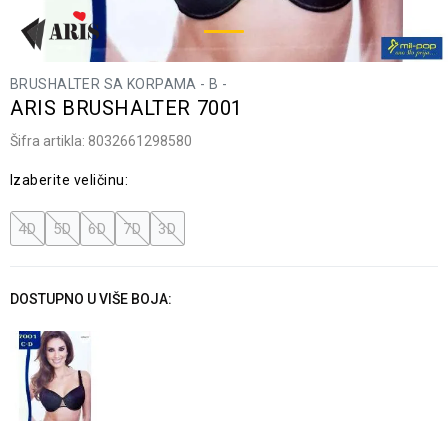
BRUSHALTER SA KORPAMA - B -
ARIS BRUSHALTER 7001
Šifra artikla:
8032661298580
Izaberite veličinu:
4D
5D
6D
7D
3D
DOSTUPNO U VIŠE BOJA: