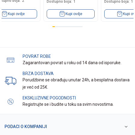
stupno boja:
2
Dostupno boja:
1
Dostupno boja:
1
Kupi ovdje
Kupi ovdje
Kupi ov
POVRAT ROBE
Zagarantovan povrat u roku od 14 dana od isporuke.
BRZA DOSTAVA
Porudžbine se obrađuju unutar 24h, a besplatna dostava
je već od 25€.
EKSKLUZIVNE POGODNOSTI
Registrujte se i budite u toku sa svim novostima.
PODACI O KOMPANIJI