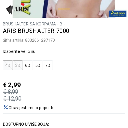
BRUSHALTER SA KORPAMA - B -
ARIS BRUSHALTER 7000
Šifra artikla:
8032661297170
Izaberite veličinu:
4D
3D
6D
5D
7D
€
2,99
€
8,99
€
12,90
Obavijesti me o popustu
DOSTUPNO U VIŠE BOJA: