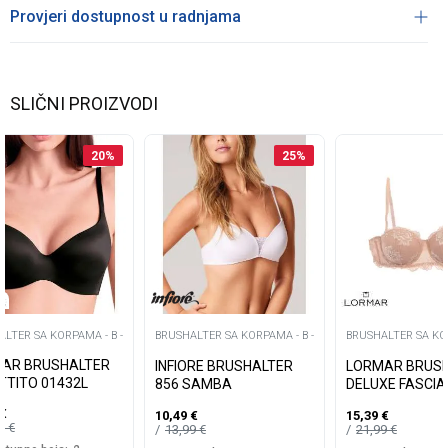
Provjeri dostupnost u radnjama
SLIČNI PROIZVODI
20
%
25
%
LTER SA KORPAMA - B -
BRUSHALTER SA KORPAMA - B -
BRUSHALTER SA KOR
AR BRUSHALTER
INFIORE BRUSHALTER
LORMAR BRUS
TTITO 01432L
856 SAMBA
DELUXE FASCIA
€
10,49
€
15,39
€
99
€
13,99
€
21,99
€