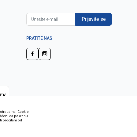
Prijavite se
PRATITE NAS
 potrebama. Cookie
rišćeni da pokrenu
i pročitani od
 su sve informacije kompletne i bez