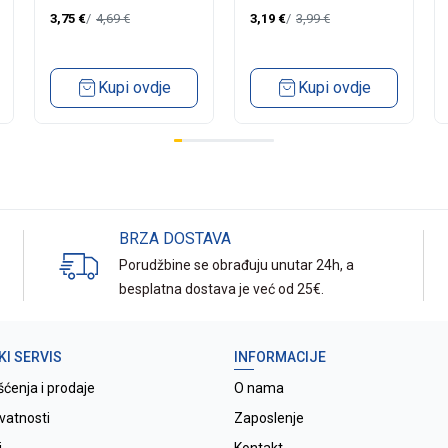
3,75
€
4,69
€
3,19
€
3,99
€
Kupi ovdje
Kupi ovdje
BRZA DOSTAVA
Porudžbine se obrađuju unutar 24h, a
besplatna dostava je već od 25€.
KI SERVIS
INFORMACIJE
šćenja i prodaje
O nama
ivatnosti
Zaposlenje