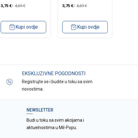
3,75
€
4,69
€
3,75
€
4,69
€
3,75
€
Kupi ovdje
Kupi ovdje
EKSKLUZIVNE POGODNOSTI
Registrujte se i budite u toku sa svim
novostima.
NEWSLETTER
Budi u toku sa svim akcijama i
aktuelnostima u Mil-Popu.