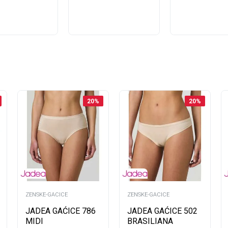
42
42
42
46
44
44
 u korpu
46
46
20
%
20
%
Kupi ovdje
Kupi o
ZENSKE-GACICE
ZENSKE-GACICE
JADEA GAĆICE 786
JADEA GAĆICE 502
MIDI
BRASILIANA