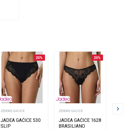
20
%
20
%
vdje
ZENSKE-GACICE
ZENSKE-GACICE
ZENSKE-
JADEA GAĆICE 530
JADEA GAĆICE 1628
JADEA
SLIP
BRASILIANO
MIDI