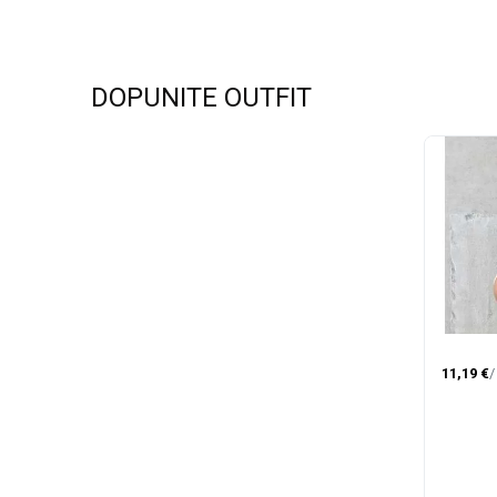
DOPUNITE OUTFIT
ALMA-
ZENSKA 
11,19
€
ZAZA