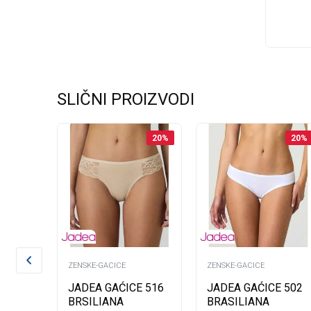
Dodaj
SLIČNI PROIZVODI
20
%
20
%
20
%
ZENSKE-GACICE
ZENSKE-GACICE
E 516
JADEA GAĆICE 516
JADEA GAĆICE 502
BRSILIANA
BRASILIANA