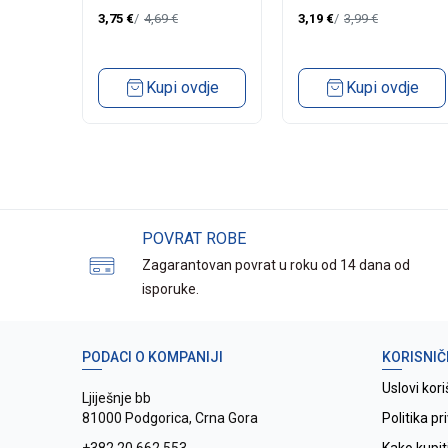
3,75
€
4,69
€
3,19
€
3,99
€
dje
Kupi ovdje
Kupi ovdje
POVRAT ROBE
Zagarantovan povrat u roku od 14 dana od
isporuke.
PODACI O KOMPANIJI
KORISNIČ
Uslovi kori
Ljiješnje bb
81000 Podgorica, Crna Gora
Politika pr