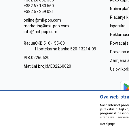
+382 20 662 553
Kako kupit
+382 67 180 560
Načini pla
+382 67 259 021
Plaćanje 
online@mil-pop.com
marketing@mil-pop.com
Isporuka
info@mil-pop.com
Reklamaci
Račun
CKB 510-155-60
Povraćaj 
Hipotekarna banka 520-13214-09
Pravo na 
PIB:
02260620
Zamjena ar
Matični broj:
ME02260620
Uslovi kor
Ova web-stran
Naša Internet prod
je tekstualni fajl 
program ili da ispo
strane web servera
Detaljnije
Nastojimo da budemo što precizniji