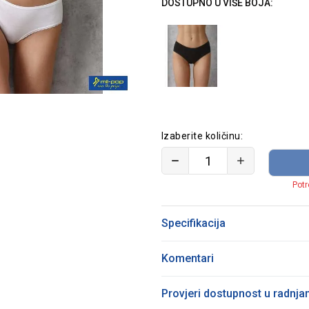
DOSTUPNO U VIŠE BOJA:
Izaberite količinu:
Potr
Specifikacija
Komentari
Provjeri dostupnost u radnj