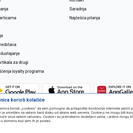
i
Kontakt
ćanja
Saradnja
karticama
Najčešća pitanja
je
sredstava
odustajanje
tikala za drugi
išćenja loyalty programa
ica koristi kolačiće
avnica koristi „cookies“ da vam pomogne da prilagodite korišćenje interneta vašim
koji je smešten na vašem hard disku od strane web servera. Cookie-ji ne mogu biti ko
ruče virus vašem računaru. Cookie-i su jedinstveno dodeljeni vama, i jedino mogu bit
 u domenu koji vam ih je poslao.
 u opisu proizvoda, prikazu slika i samih cijena ali ne možemo garantovati da