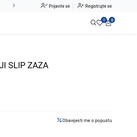
-20% na kompletan asortiman
Prijavite se
Registrujte se
Pogledaj više
0
0
I SLIP ZAZA
Obavijesti me o popustu