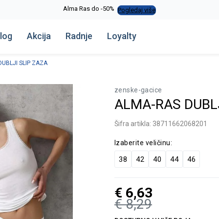
Alma Ras do -50%
Pogledaj više
log
Akcija
Radnje
Loyalty
UBLJI SLIP ZAZA
zenske-gacice
ALMA-RAS DUBLJ
Šifra artikla:
38711662068201
Izaberite veličinu:
38
42
40
44
46
€
6,63
€
8,29