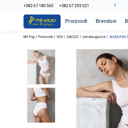
La Plage peškiri do -30%
+382 67 180 560
+382 67 259 021
Pogledaj više
Proizvodi
Brendovi
B
Mil Pop
Proizvodi
VES
GACICE
zenske-gacice
ALMA-RAS D