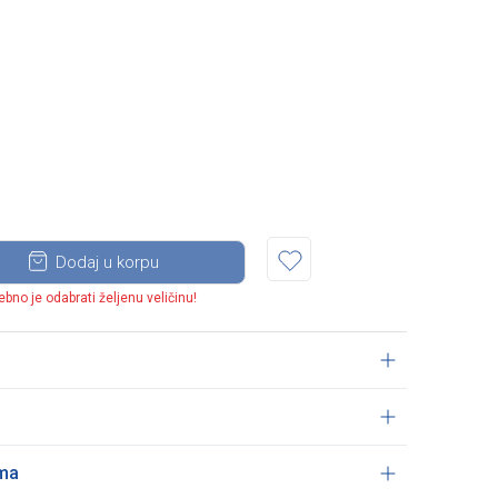
Dodaj u korpu
ebno je odabrati željenu veličinu!
ama