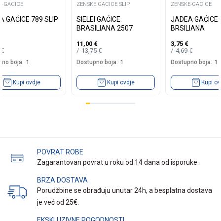
E-GACICE
ZENSKE GACICE SLIP
ZENSKE-GACICE
A GAĆICE 789 SLIP
SIELEI GAĆICE
JADEA GAĆICE 
BRASILIANA 2507
BRSILIANA
11,00
€
3,75
€
9
€
13,75
€
4,69
€
no boja:
1
Dostupno boja:
1
Dostupno boja:
1
Kupi ovdje
Kupi ovdje
Kupi ov
POVRAT ROBE
Zagarantovan povrat u roku od 14 dana od isporuke.
BRZA DOSTAVA
Porudžbine se obrađuju unutar 24h, a besplatna dostava
je već od 25€.
EKSKLUZIVNE POGODNOSTI