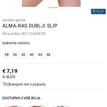
zenske-gacice
ALMA-RAS DUBLJI SLIP
Šifra artikla:
3871166458700
Izaberite veličinu:
38
36
42
40
44
46
€
7,19
€
8,99
Obavijesti me o popustu
DOSTUPNO U VIŠE BOJA: