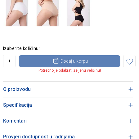
Izaberite količinu:
Dodaj u korpu
Potrebno je odabrati željenu veličinu!
O proizvodu
Specifikacija
Komentari
Provjeri dostupnost u radnjama