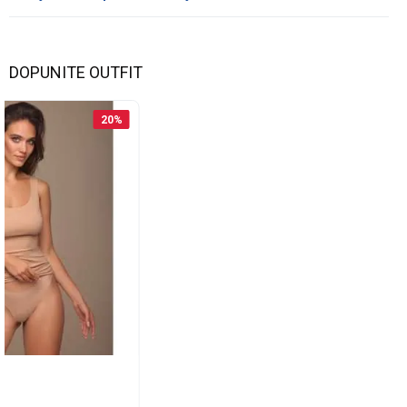
DOPUNITE OUTFIT
20
%
XEL
ličina