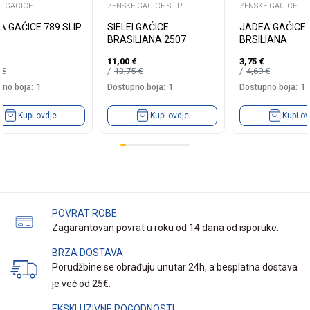
E-GACICE
ZENSKE GACICE SLIP
ZENSKE-GACICE
A GAĆICE 789 SLIP
SIELEI GAĆICE
JADEA GAĆICE 
BRASILIANA 2507
BRSILIANA
11,00
€
3,75
€
9
€
13,75
€
4,69
€
no boja:
1
Dostupno boja:
1
Dostupno boja:
1
Kupi ovdje
Kupi ovdje
Kupi ov
POVRAT ROBE
Zagarantovan povrat u roku od 14 dana od isporuke.
BRZA DOSTAVA
Porudžbine se obrađuju unutar 24h, a besplatna dostava
je već od 25€.
EKSKLUZIVNE POGODNOSTI