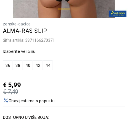
zenske-gacice
ALMA-RAS SLIP
Šifra artikla:
3871166270371
Izaberite veličinu:
36
38
40
42
44
€
5,99
€
7,49
Obavijesti me o popustu
DOSTUPNO U VIŠE BOJA: