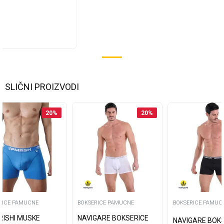
SLIČNI PROIZVODI
a:
3
20
%
20
%
Kupi ovdje
RICE PAMUCNE
BOKSERICE PAMUCNE
BOKSERICE PAMUC
RISHI MUSKE
NAVIGARE BOKSERICE
NAVIGARE BOK