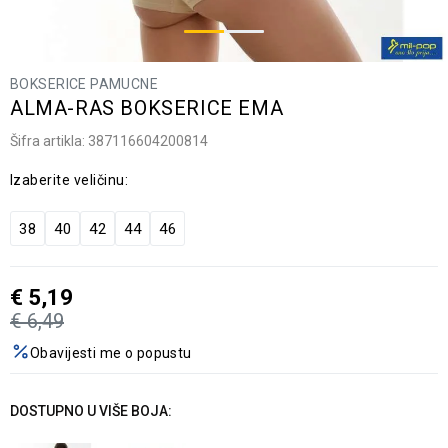
BOKSERICE PAMUCNE
ALMA-RAS BOKSERICE EMA
Šifra artikla:
387116604200814
Izaberite veličinu:
38
40
42
44
46
€
5,19
€
6,49
Obavijesti me o popustu
DOSTUPNO U VIŠE BOJA: