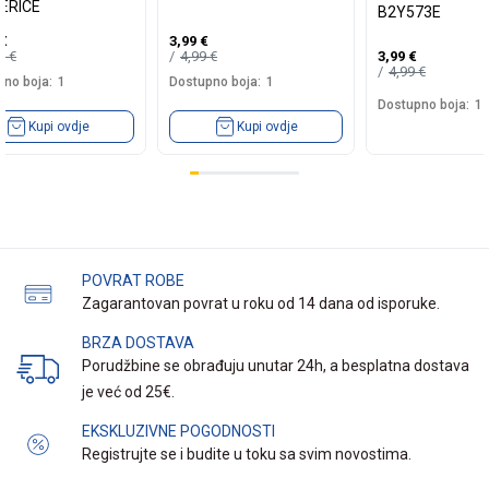
ERICE
B2Y573E
€
3,99
€
99
€
4,99
€
3,99
€
4,99
€
no boja:
1
Dostupno boja:
1
Dostupno boja:
1
Kupi ovdje
Kupi ovdje
POVRAT ROBE
Zagarantovan povrat u roku od 14 dana od isporuke.
BRZA DOSTAVA
Porudžbine se obrađuju unutar 24h, a besplatna dostava
je već od 25€.
EKSKLUZIVNE POGODNOSTI
Registrujte se i budite u toku sa svim novostima.