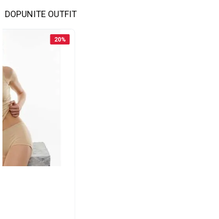
DOPUNITE OUTFIT
20
%
EMA
ličina
Dodaj u korpu