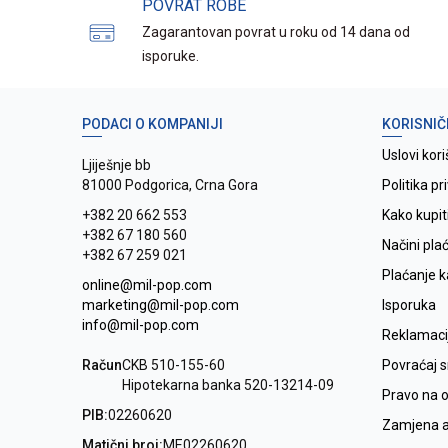
POVRAT ROBE
Zagarantovan povrat u roku od 14 dana od
isporuke.
PODACI O KOMPANIJI
KORISNIČ
Uslovi kori
Ljiješnje bb
81000 Podgorica, Crna Gora
Politika pr
+382 20 662 553
Kako kupit
+382 67 180 560
Načini pla
+382 67 259 021
Plaćanje 
online@mil-pop.com
marketing@mil-pop.com
Isporuka
info@mil-pop.com
Reklamaci
Račun
CKB 510-155-60
Povraćaj 
Hipotekarna banka 520-13214-09
Pravo na 
PIB:
02260620
Zamjena ar
Matični broj:
ME02260620