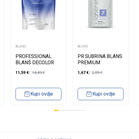
BLANS
BLANS
PROFESSIONAL
PR.SUBRINA BLANS
BLANŠ DECOLOR
PREMIUM
VIT BLU KESICA
11,59
€
14,49
€
1,67
€
2,09
€
500ML
Kupi ovdje
Kupi ovdje