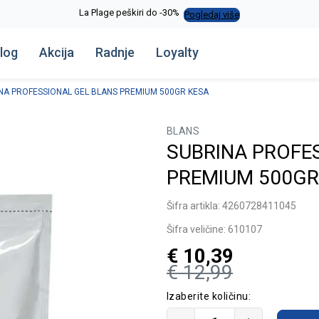
La Plage peškiri do -30%
Pogledaj više
log
Akcija
Radnje
Loyalty
NA PROFESSIONAL GEL BLANS PREMIUM 500GR KESA
BLANS
SUBRINA PROFE
PREMIUM 500GR
Šifra artikla:
4260728411045
Šifra veličine:
610107
€
10,39
€
12,99
Izaberite količinu: