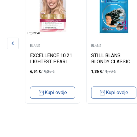
BLANS
BLANS
EXCELLENCE 10.21
STILL BLANS
NS
LIGHTEST PEARL
BLONDY CLASSIC
 BLU
BLONDE
KESA 20GR
6,94
€
9,25
€
1,36
€
1,70
€
Kupi ovdje
Kupi ovdje