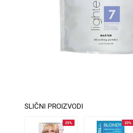
SLIČNI PROIZVODI
20
%
25
%
20
%