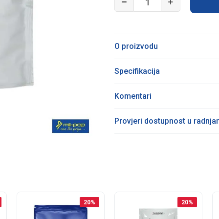
O proizvodu
Specifikacija
Komentari
Provjeri dostupnost u radnj
20
%
20
%