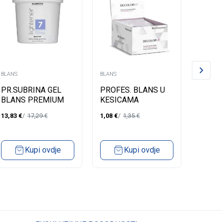
BLANS
BLANS
BLANS
PR.SUBRINA GEL
PROFES. BLANS U
PROFE
BLANS PREMIUM
KESICAMA
DECOL
500GR KUTIJA
500M
13,83
€
17,29
€
1,08
€
1,35
€
11,59
€
Kupi ovdje
Kupi ovdje