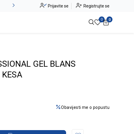
Alma Ras do -50%
Prijavite se
Registrujte se
Pogledaj više
0
0
SSIONAL GEL BLANS
 KESA
Obavijesti me o popustu