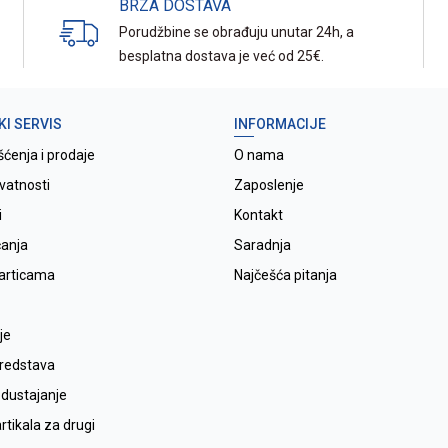
BRZA DOSTAVA
Porudžbine se obrađuju unutar 24h, a
besplatna dostava je već od 25€.
KI SERVIS
INFORMACIJE
šćenja i prodaje
O nama
ivatnosti
Zaposlenje
i
Kontakt
ćanja
Saradnja
karticama
Najčešća pitanja
je
sredstava
odustajanje
tikala za drugi