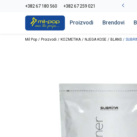
-20% na kompletan asortiman
+382 67 180 560
+382 67 259 021
Pogledaj više
Proizvodi
Brendovi
B
Mil Pop
Proizvodi
KOZMETIKA
NJEGA KOSE
BLANS
SUBRI