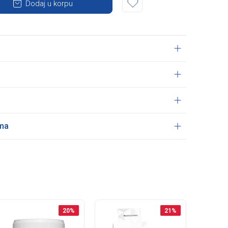
Dodaj u korpu
ama
20
%
21
%