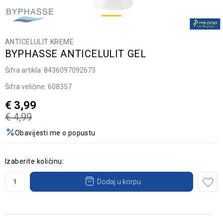
ANTICELULIT KREME
BYPHASSE ANTICELULIT GEL
Šifra artikla:
8436097092673
Šifra veličine:
608357
€
3,99
€
4,99
Obavijesti me o popustu
Izaberite količinu:
Dodaj u korpu