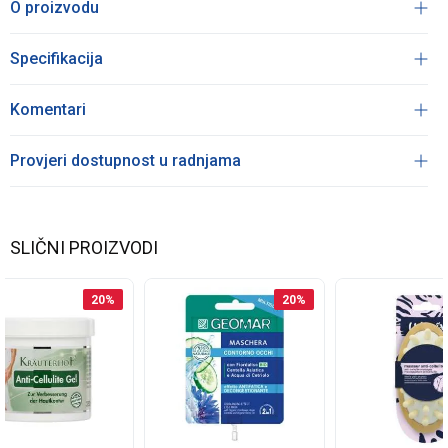
O proizvodu
Specifikacija
Komentari
Provjeri dostupnost u radnjama
SLIČNI PROIZVODI
20
%
20
%