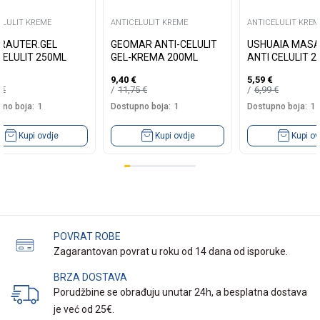
ELULIT KREME
ANTICELULIT KREME
ANTICELULIT KREM
 KRAUTER.GEL
GEOMAR ANTI-CELULIT
USHUAIA MASA
CELULIT 250ML
GEL-KREMA 200ML
ANTI CELULIT 2
9,40
€
5,59
€
9
€
11,75
€
6,99
€
no boja:
1
Dostupno boja:
1
Dostupno boja:
1
Kupi ovdje
Kupi ovdje
Kupi ov
POVRAT ROBE
Zagarantovan povrat u roku od 14 dana od isporuke.
BRZA DOSTAVA
Porudžbine se obrađuju unutar 24h, a besplatna dostava
je već od 25€.