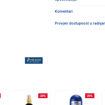
Komentari
Provjeri dostupnost u radnj
20
%
20
%