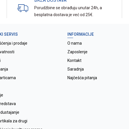
BRZA DOSTAVA
Porudžbine se obrađuju unutar 24h, a
besplatna dostava je već od 25€.
KI SERVIS
INFORMACIJE
šćenja i prodaje
O nama
ivatnosti
Zaposlenje
i
Kontakt
ćanja
Saradnja
karticama
Najčešća pitanja
je
sredstava
odustajanje
tikala za drugi