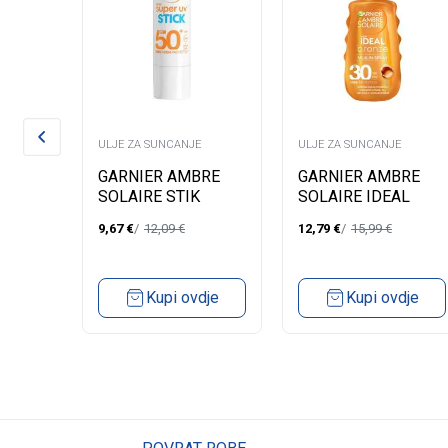
E
ULJE ZA SUNCANJE
ULJE ZA SUNCANJE
VE SUN
GARNIER AMBRE
GARNIER AMBRE
 SPF
SOLAIRE STIK
SOLAIRE IDEAL
SUPER UV SPF50
BRONZ MILK IN
9,67
€
12,09
€
12,79
€
15,99
€
SPRAY SPF 30
dje
Kupi ovdje
Kupi ovdje