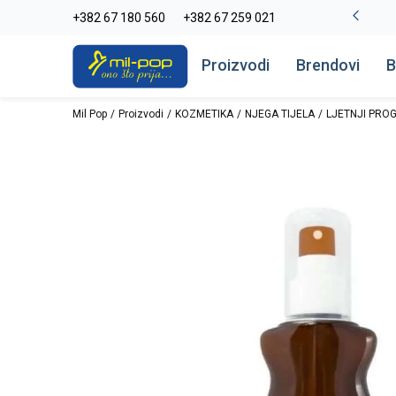
-20% na kompletan asortiman
+382 67 180 560
+382 67 259 021
Pogledaj više
Proizvodi
Brendovi
B
Mil Pop
Proizvodi
KOZMETIKA
NJEGA TIJELA
LJETNJI PRO