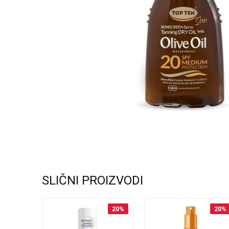
SLIČNI PROIZVODI
25
%
20
%
20
%