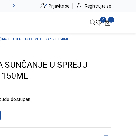
Alma Ras do -50%
Prijavite se
Registrujte se
Pogledaj više
0
0
ČANJE U SPREJU OLIVE OIL SPF20 150ML
A SUNČANJE U SPREJU
0 150ML
 bude dostupan