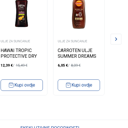
ULJE ZA SUNCANJE
ULJE ZA SUNCANJE
ULJE ZA
HAWAI TROPIC
CARROTEN ULJE
CARR
PROTECTIVE DRY
SUMMER DREAMS
MICRO
OIL SPRAY SPF30
SPF6 200ML
12,39
€
15,49
€
6,05
€
8,09
€
4,19
€
200ML
Kupi ovdje
Kupi ovdje