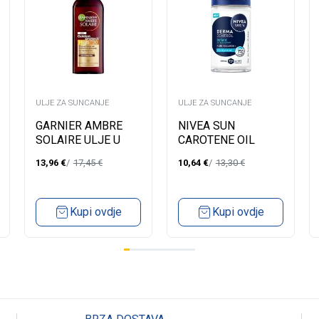
ULJE ZA SUNCANJE
ULJE ZA SUNCANJE
GARNIER AMBRE
NIVEA SUN
SOLAIRE ULJE U
CAROTENE OIL
SPREJU SPF30
SPRAY
13,96
€
17,45
€
10,64
€
13,30
€
150ML
Kupi ovdje
Kupi ovdje