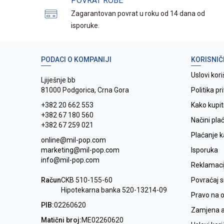
POVRAT ROBE
Zagarantovan povrat u roku od 14 dana od
isporuke.
PODACI O KOMPANIJI
KORISNIČ
Uslovi kori
Ljiješnje bb
81000 Podgorica, Crna Gora
Politika pr
+382 20 662 553
Kako kupit
+382 67 180 560
Načini pla
+382 67 259 021
Plaćanje 
online@mil-pop.com
marketing@mil-pop.com
Isporuka
info@mil-pop.com
Reklamaci
Račun
CKB 510-155-60
Povraćaj 
Hipotekarna banka 520-13214-09
Pravo na 
PIB:
02260620
Zamjena ar
Matični broj:
ME02260620