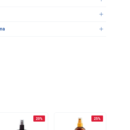
ama
20
%
25
%