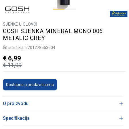
SJENKE U OLOVCI
GOSH SJENKA MINERAL MONO 006
METALIC GREY
Šifra artikla:
5701278563604
€
6,99
€
11,99
Dostupno u prodavnicama
O proizvodu
Specifikacija