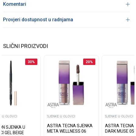
Komentari
Provjeri dostupnost u radnjama
SLIČNI PROIZVODI
30
%
20
%
E U OLOVCI
SJENKE U OLOVCI
SJENKE U OLOVCI
ASTRA TECNA SJENKA
ASTRA TECNA 
ON SJENKA U
META WELLNESS 06
DARK MUSE 05
I GEL BEIGE