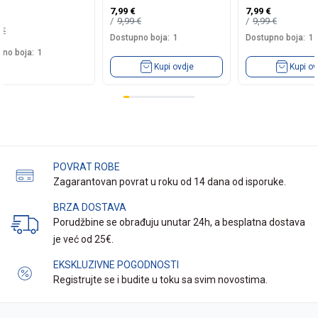
7,99
€
7,99
€
9,99
€
9,99
€
9
€
Dostupno boja:
1
Dostupno boja:
1
no boja:
1
Kupi ovdje
Kupi ov
POVRAT ROBE
Zagarantovan povrat u roku od 14 dana od isporuke.
BRZA DOSTAVA
Porudžbine se obrađuju unutar 24h, a besplatna dostava
je već od 25€.
EKSKLUZIVNE POGODNOSTI
Registrujte se i budite u toku sa svim novostima.