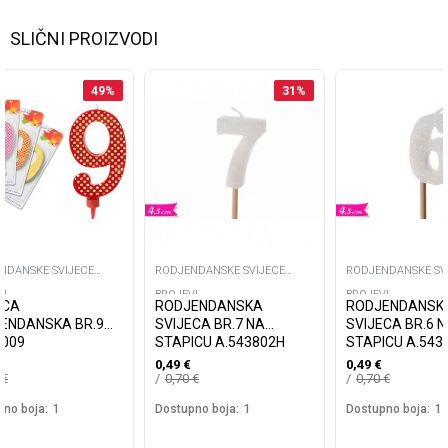
SLIČNI PROIZVODI
49
%
31
%
NDANSKE SVIJECE
RODJENDANSKE SVIJECE
RODJENDANSKE SV
VI
BROJEVI
BROJEVI
ECA
RODJENDANSKA
RODJENDANSK
ENDANSKA BR.9
SVIJECA BR.7 NA
SVIJECA BR.6 
5009
STAPICU A.543802H
STAPICU A.543
0,49
€
0,49
€
5
€
0,70
€
0,70
€
no boja:
1
Dostupno boja:
1
Dostupno boja:
1