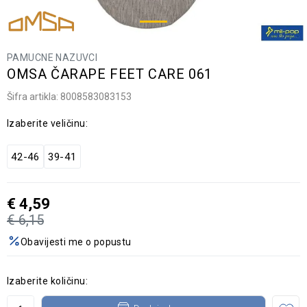
PAMUCNE NAZUVCI
OMSA ČARAPE FEET CARE 061
Šifra artikla:
8008583083153
Izaberite veličinu:
42-46
39-41
€
4,59
€
6,15
Obavijesti me o popustu
Izaberite količinu: