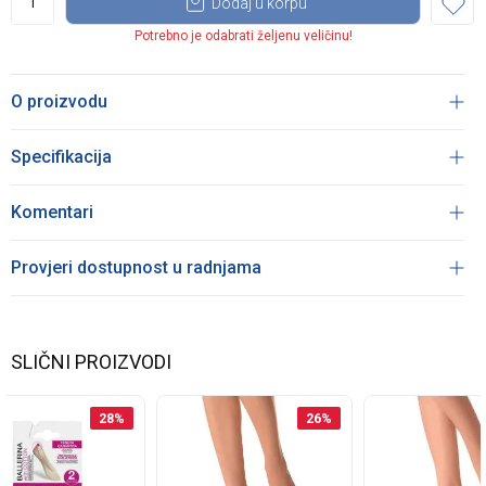
Dodaj u korpu
Potrebno je odabrati željenu veličinu!
O proizvodu
Specifikacija
Komentari
Provjeri dostupnost u radnjama
SLIČNI PROIZVODI
28
%
26
%