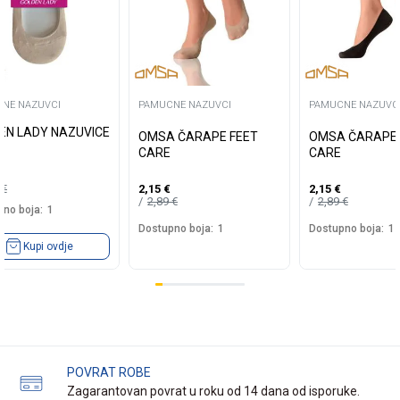
NE NAZUVCI
PAMUCNE NAZUVCI
PAMUCNE NAZUVC
EN LADY NAZUVICE
OMSA ČARAPE FEET
OMSA ČARAPE 
CARE
CARE
5
€
2,15
€
2,15
€
2,89
€
2,89
€
no boja:
1
Dostupno boja:
1
Dostupno boja:
1
Kupi ovdje
POVRAT ROBE
Zagarantovan povrat u roku od 14 dana od isporuke.