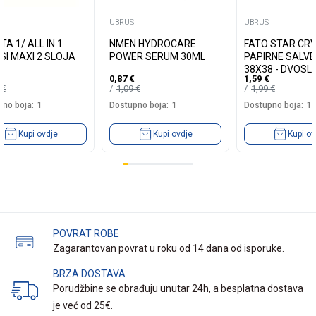
UBRUS
UBRUS
TA 1/ ALL IN 1
NMEN HYDROCARE
FATO STAR CR
SI MAXI 2 SLOJA
POWER SERUM 30ML
PAPIRNE SALV
38X38 - DVOSL
0,87
€
1,59
€
SLOJNE 40/1
0
€
1,09
€
1,99
€
no boja:
1
Dostupno boja:
1
Dostupno boja:
1
Kupi ovdje
Kupi ovdje
Kupi ov
POVRAT ROBE
Zagarantovan povrat u roku od 14 dana od isporuke.
BRZA DOSTAVA
Porudžbine se obrađuju unutar 24h, a besplatna dostava
je već od 25€.