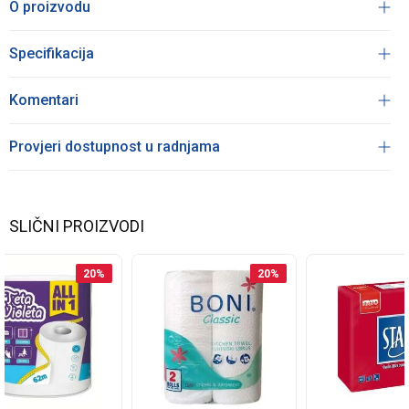
O proizvodu
Specifikacija
Komentari
Provjeri dostupnost u radnjama
SLIČNI PROIZVODI
20
%
20
%