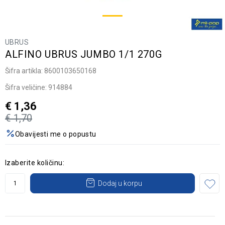
UBRUS
ALFINO UBRUS JUMBO 1/1 270G
Šifra artikla:
8600103650168
Šifra veličine:
914884
€
1,36
€
1,70
Obavijesti me o popustu
Izaberite količinu:
Dodaj u korpu