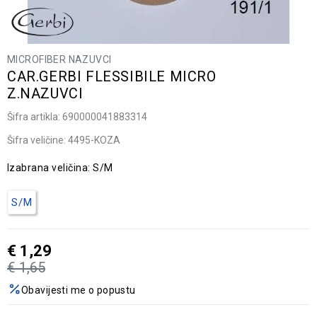
MICROFIBER NAZUVCI
CAR.GERBI FLESSIBILE MICRO
Z.NAZUVCI
Šifra artikla:
690000041883314
Šifra veličine:
4495-KOZA
Izabrana veličina:
S/M
S/M
€
1,29
€
1,65
Obavijesti me o popustu