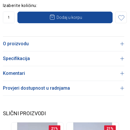
Izaberite količinu:
Dodaj u korpu
O proizvodu
Specifikacija
Komentari
Provjeri dostupnost u radnjama
SLIČNI PROIZVODI
21
%
21
%