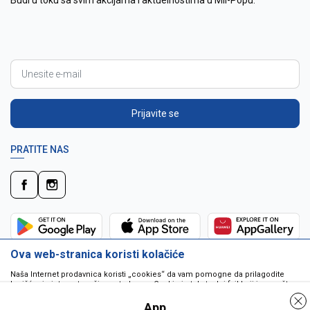
Budi u toku sa svim akcijama i aktuelnostima u Mil-Popu.
Prijavite se
PRATITE NAS
Ova web-stranica koristi kolačiće
Naša Internet prodavnica koristi „cookies“ da vam pomogne da prilagodite
korišćenje interneta vašim potrebama. Cookie je tekstualni fajl koji je smešten
na vašem hard disku od strane web servera. Cookie-ji ne mogu biti korišćeni
da pokrenu program ili da isporuče virus vašem računaru. Cookie-i su
App