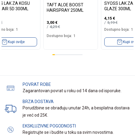
S LAK ZA KOSU
SYOSS LAK ZA
TAFT ALOE BOOST
 HAIR 5D 300ML
GLAZE 300ML
HAIRSPRAY 250ML
4,15
€
9
€
5,19
€
3,00
€
4,29
€
no boja:
1
Dostupno boja:
1
Dostupno boja:
1
Kupi ovdje
Kupi ov
POVRAT ROBE
Zagarantovan povrat u roku od 14 dana od isporuke.
BRZA DOSTAVA
Porudžbine se obrađuju unutar 24h, a besplatna dostava
je već od 25€.
EKSKLUZIVNE POGODNOSTI
Registrujte se i budite u toku sa svim novostima.