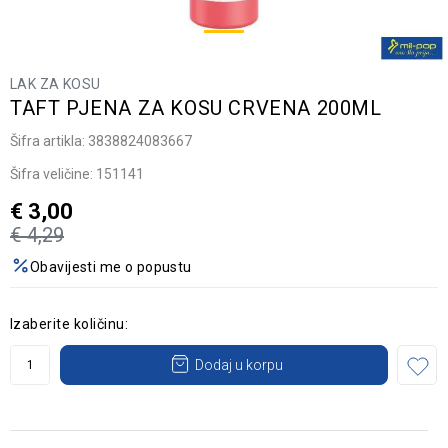
LAK ZA KOSU
TAFT PJENA ZA KOSU CRVENA 200ML
Šifra artikla:
3838824083667
Šifra veličine:
151141
€
3,00
€
4,29
Obavijesti me o popustu
Izaberite količinu:
Dodaj u korpu