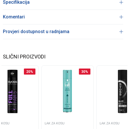
Specifikacija
Komentari
Provjeri dostupnost u radnjama
SLIČNI PROIZVODI
20
%
30
%
A KOSU
LAK ZA KOSU
LAK ZA KOSU