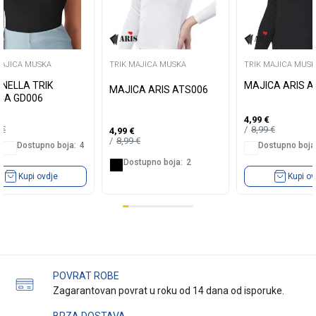
MAJICA MUSKA
TRIK MAJICA MUSKA
TRIK MAJICA MUS
NELLA TRIK
MAJICA ARIS A
MAJICA ARIS ATS006
CA GD006
4,99
€
9
€
8,99
€
4,99
€
8,99
€
Dostupno boja:
4
Dostupno boja
Dostupno boja:
2
Kupi ovdje
Kupi ov
POVRAT ROBE
Zagarantovan povrat u roku od 14 dana od isporuke.