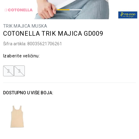
TRIK MAJICA MUSKA
COTONELLA TRIK MAJICA GD009
Šifra artikla:
80035621706261
Izaberite veličinu:
2
3
DOSTUPNO U VIŠE BOJA: