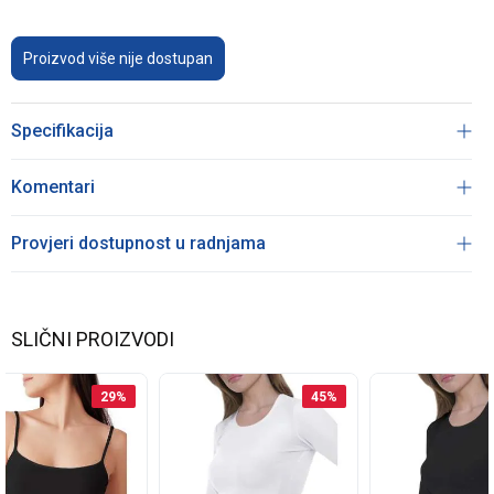
Proizvod više nije dostupan
Specifikacija
Komentari
Provjeri dostupnost u radnjama
SLIČNI PROIZVODI
29
%
45
%