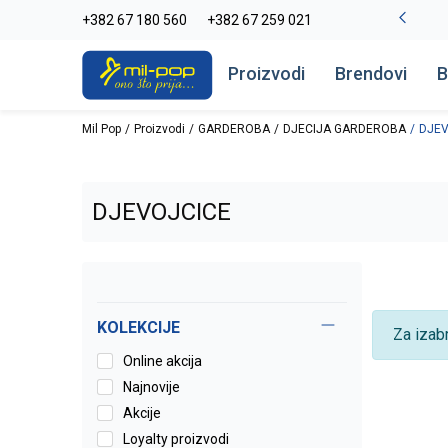
-20% na kompletan asortiman
+382 67 180 560
+382 67 259 021
Pogledaj više
Proizvodi
Brendovi
B
Mil Pop
Proizvodi
GARDEROBA
DJECIJA GARDEROBA
DJEV
DJEVOJCICE
KOLEKCIJE
Za izab
Online akcija
Najnovije
Akcije
Loyalty proizvodi