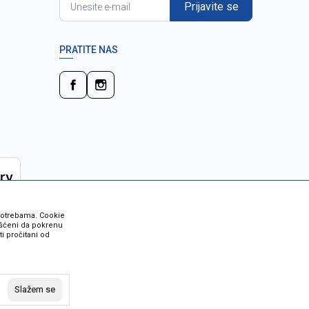
Prijavite se
PRATITE NAS
 potrebama. Cookie
rišćeni da pokrenu
i pročitani od
 su sve informacije kompletne i bez
vost robe možete provjeriti besplatnim
Slažem se