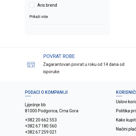
Aris brend
Prikaži više
POVRAT ROBE
Zagarantovan povrat u roku od 14 dana od
isporuke.
PODACI O KOMPANIJI
KORISNIČ
Uslovi kori
Ljiješnje bb
81000 Podgorica, Crna Gora
Politika pr
+382 20 662 553
Kako kupit
+382 67 180 560
Načini pla
+382 67 259 021