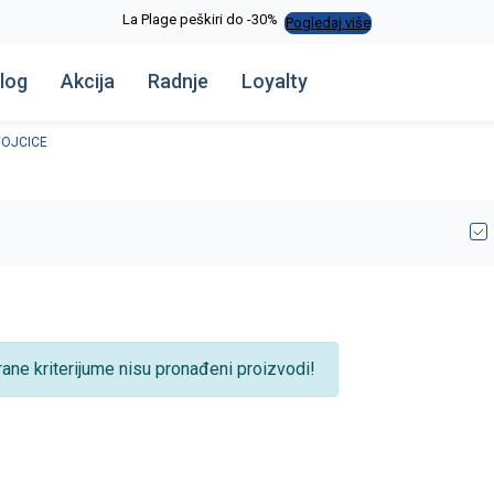
La Plage peškiri do -30%
Pogledaj više
log
Akcija
Radnje
Loyalty
OJCICE
rane kriterijume nisu pronađeni proizvodi!