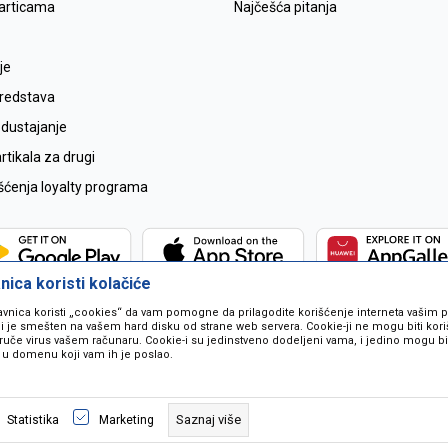
karticama
Najčešća pitanja
je
sredstava
odustajanje
tikala za drugi
išćenja loyalty programa
ica koristi kolačiće
avnica koristi „cookies“ da vam pomogne da prilagodite korišćenje interneta vašim
koji je smešten na vašem hard disku od strane web servera. Cookie-ji ne mogu biti ko
ruče virus vašem računaru. Cookie-i su jedinstveno dodeljeni vama, i jedino mogu bit
 u domenu koji vam ih je poslao.
 u opisu proizvoda, prikazu slika i samih cijena ali ne možemo garantovati da
naše ponude i ne podrazumjeva se da su dostupni u svakom trenutku. Raspoloži
Saznaj više
Statistika
Marketing
pozivom na broj 067259021.
©2026
www.mil-pop.com
, Izrada
NB SOFT
. Sva prava zadržana.