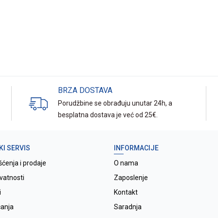
BRZA DOSTAVA
Porudžbine se obrađuju unutar 24h, a
besplatna dostava je već od 25€.
KI SERVIS
INFORMACIJE
šćenja i prodaje
O nama
ivatnosti
Zaposlenje
i
Kontakt
ćanja
Saradnja