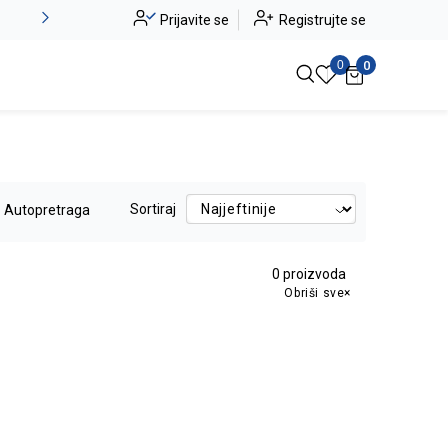
Alma Ras do -50%
Prijavite se
Registrujte se
Pogledaj više
0
0
Sortiraj
Autopretraga
0
proizvoda
Obriši sve