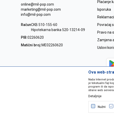
Plaćanje 
online@mil-pop.com
marketing@mil-pop.com
Isporuka
info@mil-pop.com
Reklamaci
Račun
CKB 510-155-60
Povraćaj 
Hipotekarna banka 520-13214-09
Pravo na 
PIB:
02260620
Zamjena ar
Matični broj:
ME02260620
Uslovi kor
Ova web-stran
Naša Internet prod
je tekstualni fajl 
program ili da ispo
strane web servera
Detaljnije
Nastojimo da budemo što precizniji
grešaka. Svi artikli na sajtu su dio 
Nužni