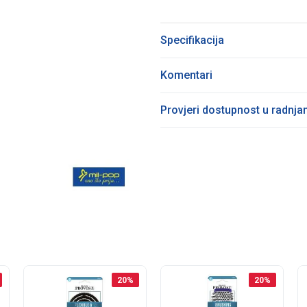
Specifikacija
Komentari
Provjeri dostupnost u radnj
20
%
20
%