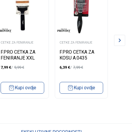
CETKE ZA FENIRANJE
CETKE ZA FENIRANJE
CETKE Z
F.PRO CETKA ZA
F.PRO CETKA ZA
CETKA
FENIRANJE XXL
KOSU A.0435
FENIR
A.0416
PIDK
7,99
€
9,99
€
6,39
€
7,99
€
3,99
€
Kupi ovdje
Kupi ovdje