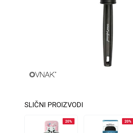
SLIČNI PROIZVODI
20
%
20
%
20
%