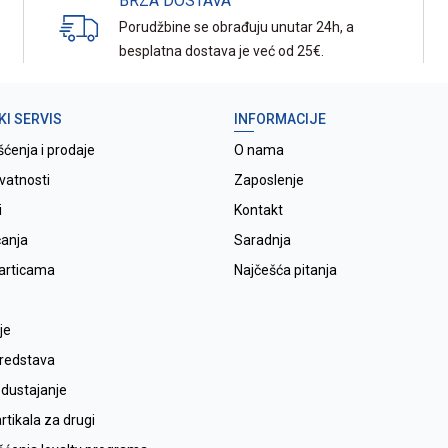
BRZA DOSTAVA
Porudžbine se obrađuju unutar 24h, a
besplatna dostava je već od 25€.
KI SERVIS
INFORMACIJE
šćenja i prodaje
O nama
ivatnosti
Zaposlenje
i
Kontakt
ćanja
Saradnja
karticama
Najčešća pitanja
je
sredstava
odustajanje
tikala za drugi