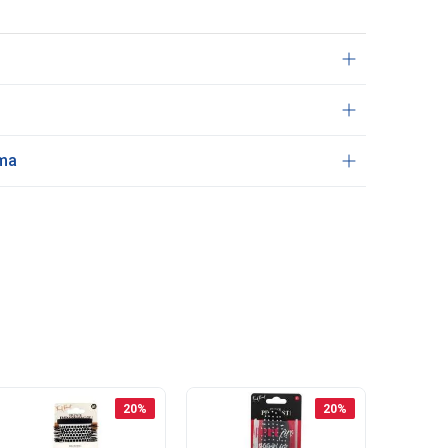
ama
20
%
20
%