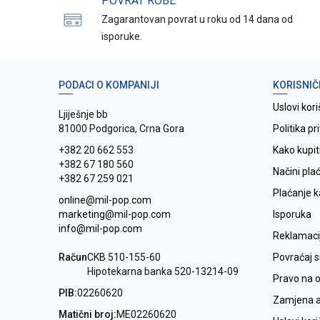
POVRAT ROBE
Zagarantovan povrat u roku od 14 dana od
isporuke.
PODACI O KOMPANIJI
KORISNIČ
Uslovi kori
Ljiješnje bb
81000 Podgorica, Crna Gora
Politika pr
+382 20 662 553
Kako kupit
+382 67 180 560
Načini pla
+382 67 259 021
Plaćanje 
online@mil-pop.com
marketing@mil-pop.com
Isporuka
info@mil-pop.com
Reklamaci
Račun
CKB 510-155-60
Povraćaj 
Hipotekarna banka 520-13214-09
Pravo na 
PIB:
02260620
Zamjena ar
Matični broj:
ME02260620