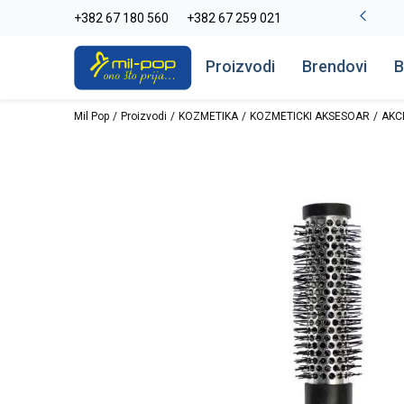
-20% na kompletan asortiman
+382 67 180 560
+382 67 259 021
Pogledaj više
Proizvodi
Brendovi
B
Mil Pop
Proizvodi
KOZMETIKA
KOZMETICKI AKSESOAR
AKC