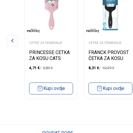
JE
CETKE ZA FENIRANJE
CETKE ZA FENIRANJE
U 6-
PRINCESSE CETKA
FRANCK PROVOST
ZA KOSU CATS
ČETKA ZA KOSU
A.40708
A.0477
4,71
€
5,89
€
8,31
€
10,39
€
dje
Kupi ovdje
Kupi ovdje