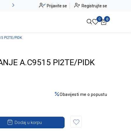
Alma Ras do -50%
Prijavite se
Registrujte se
Pogledaj više
0
0
5 PI2TE/PIDK
ANJE A.C9515 PI2TE/PIDK
Obavijesti me o popustu
Dodaj u korpu