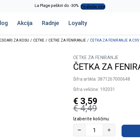
La Plage peškiri do -30%
Pogledaj više
log
Akcija
Radnje
Loyalty
ESOARI ZA KOSU
CETKE
CETKE ZA FENIRANJE
ČETKA ZA FENIRANJE A.C951
CETKE ZA FENIRANJE
ČETKA ZA FENIR
Šifra artikla:
3871267000648
Šifra veličine:
192031
€
3,59
€
4,49
Izaberite količinu: