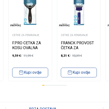
CETKE ZA FENIRANJE
CETKE ZA FENIRANJE
F.PRO CETKA ZA
FRANCK PROVOST
KOSU OVALNA
ČETKA ZA
A.0465
FENIRANJE M
9,59
€
11,99
€
8,31
€
10,39
€
A.0429
Kupi ovdje
Kupi ovdje