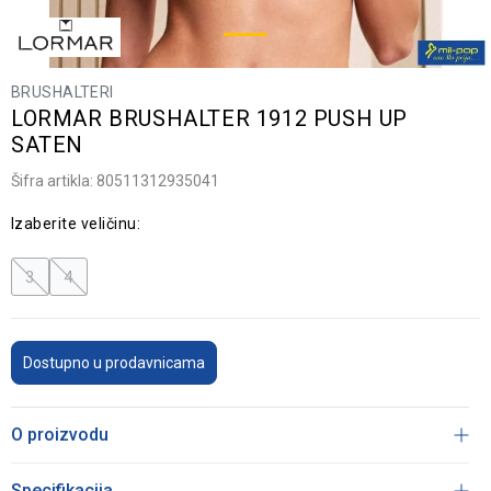
BRUSHALTERI
LORMAR BRUSHALTER 1912 PUSH UP
SATEN
Šifra artikla:
80511312935041
Izaberite veličinu:
3
4
Dostupno u prodavnicama
O proizvodu
Specifikacija