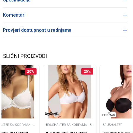
Komentari
Provjeri dostupnost u radnjama
SLIČNI PROIZVODI
20
%
25
%
ALTER SA KORPAMA - D
BRUSHALTER SA KORPAMA - B -
BRUSHALTERI