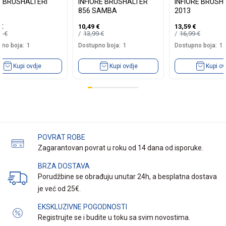
EI BRUSHALTERI
INFIORE BRUSHALTER
INFIORE BRUSH
856 SAMBA
2013
€
10,49
€
13,59
€
50
€
13,99
€
16,99
€
no boja:
1
Dostupno boja:
1
Dostupno boja:
1
Kupi ovdje
Kupi ovdje
Kupi ov
POVRAT ROBE
Zagarantovan povrat u roku od 14 dana od isporuke.
BRZA DOSTAVA
Porudžbine se obrađuju unutar 24h, a besplatna dostava
je već od 25€.
EKSKLUZIVNE POGODNOSTI
Registrujte se i budite u toku sa svim novostima.