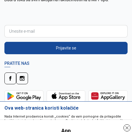
Prijavite se
PRATITE NAS
Ova web-stranica koristi kolačiće
Naša Internet prodavnica koristi „cookies“ da vam pomogne da prilagodite
korišćenje interneta vašim potrebama. Cookie je tekstualni fajl koji je smešten
na vašem hard disku od strane web servera. Cookie-ji ne mogu biti korišćeni
da pokrenu program ili da isporuče virus vašem računaru. Cookie-i su
App