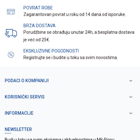
POVRAT ROBE
Zagarantovan povrat u roku od 14 dana od isporuke.
BRZA DOSTAVA
Porudžbine se obrađuju unutar 24h, a besplatna dostava
je već od 25€.
EKSKLUZIVNE POGODNOSTI
Registrujte se i budite u toku sa svim novostima.
PODACI O KOMPANIJI
KORISNIČKI SERVIS
INFORMACIJE
NEWSLETTER
Budi u toku sa svim akcijama i aktuelnostima u Mil-Popu.