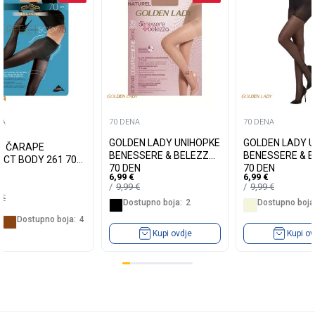
NA
70 DENA
70 DENA
GOLDEN LADY UNIHOPKE
GOLDEN LADY 
 ČARAPE
BENESSERE & BELEZZA
BENESSERE & 
ECT BODY 261 70
70 DEN
70 DEN
6,99
€
6,99
€
9,99
€
9,99
€
9
€
Dostupno boja:
2
Dostupno boja
Dostupno boja:
4
Kupi ovdje
Kupi ov