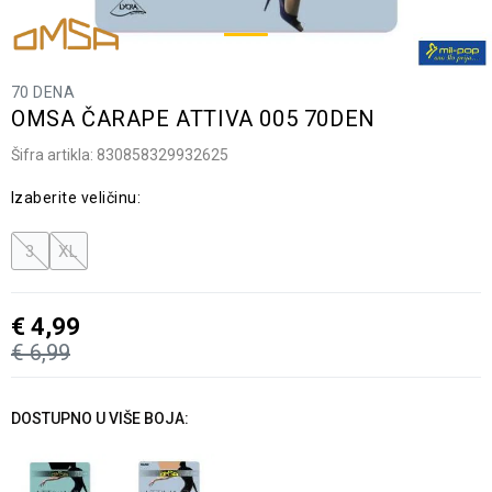
70 DENA
OMSA ČARAPE ATTIVA 005 70DEN
Šifra artikla:
830858329932625
Izaberite veličinu:
3
XL
€
4,99
€
6,99
DOSTUPNO U VIŠE BOJA: