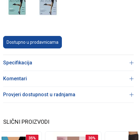
Dostupno u prodavnicama
Specifikacija
Komentari
Provjeri dostupnost u radnjama
SLIČNI PROIZVODI
35
%
30
%