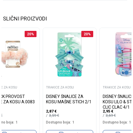
SLIČNI PROIZVODI
20
%
20
%
CE ZA KOSU
TRAKICE ZA KOSU
TRAKICE ZA KOSU
CK PROVOST
DISNEY ŠNALICE ZA
DISNEY ŠNALIC
E ZA KOSU A.0083
KOSU MAŠNE STICH 2/1
KOSU LILO & ST
CLIC CLAC 4/1
2,87
€
2,95
€
9
€
3,59
€
3,69
€
no boja:
1
Dostupno boja:
1
Dostupno boja:
1