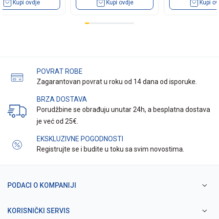
Kupi ovdje
Kupi ovdje
Kupi ov
POVRAT ROBE
Zagarantovan povrat u roku od 14 dana od isporuke.
BRZA DOSTAVA
Porudžbine se obrađuju unutar 24h, a besplatna dostava
je već od 25€.
EKSKLUZIVNE POGODNOSTI
Registrujte se i budite u toku sa svim novostima.
PODACI O KOMPANIJI
KORISNIČKI SERVIS