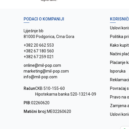
PODACI O KOMPANIJI
KORISNIČ
Uslovi kori
Ljiješnje bb
81000 Podgorica, Crna Gora
Politika pr
+382 20 662 553
Kako kupit
+382 67 180 560
Načini pla
+382 67 259 021
Plaćanje 
online@mil-pop.com
marketing@mil-pop.com
Isporuka
info@mil-pop.com
Reklamaci
Račun
CKB 510-155-60
Povraćaj 
Hipotekarna banka 520-13214-09
Pravo na 
PIB:
02260620
Zamjena ar
Matični broj:
ME02260620
Uslovi kor