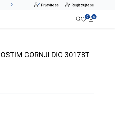
Alma Ras do -50%
Prijavite se
Registrujte se
Pogledaj više
0
0
KOSTIM GORNJI DIO 30178T