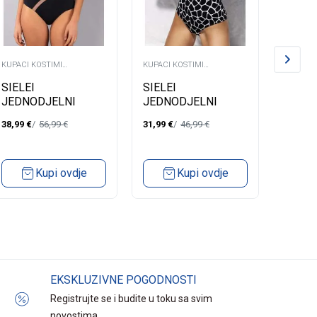
KUPACI KOSTIMI
KUPACI KOSTIMI
KUPACI 
JEDNODJELNI
JEDNODJELNI
JEDNOD
SIELEI
SIELEI
SIELE
JEDNODJELNI
JEDNODJELNI
JEDN
KUPAĆI DW60B
KUPAĆI G60B
KUPA
38,99
€
56,99
€
31,99
€
46,99
€
39,99
€
Kupi ovdje
Kupi ovdje
EKSKLUZIVNE POGODNOSTI
Registrujte se i budite u toku sa svim
novostima.