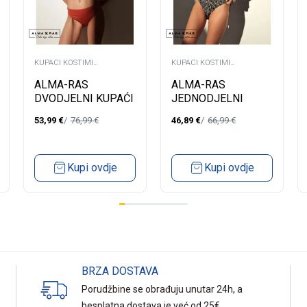
KUPACI KOSTIMI
KUPACI KOSTIMI
DVODJELNI
JEDNODJELNI
ALMA-RAS
ALMA-RAS
DVODJELNI KUPAĆI
JEDNODJELNI
CAPRI 23
KUPAĆI MAYA
53,99
€
76,99
€
46,89
€
66,99
€
Kupi ovdje
Kupi ovdje
BRZA DOSTAVA
Porudžbine se obrađuju unutar 24h, a
besplatna dostava je već od 25€.