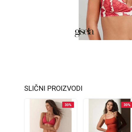
SLIČNI PROIZVODI
37
%
30
%
30
%