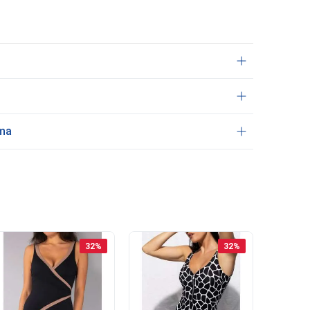
ama
32
%
32
%