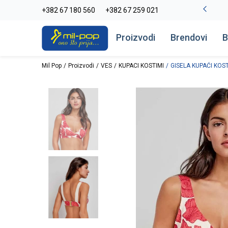
-20% na kompletan asortiman
+382 67 180 560
+382 67 259 021
Pogledaj više
Proizvodi
Brendovi
B
Mil Pop
Proizvodi
VES
KUPACI KOSTIMI
GISELA KUPAĆI KOS