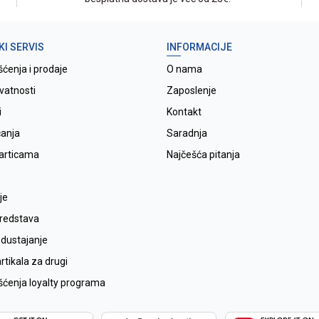
KI SERVIS
INFORMACIJE
šćenja i prodaje
O nama
ivatnosti
Zaposlenje
i
Kontakt
ćanja
Saradnja
karticama
Najčešća pitanja
je
sredstava
odustajanje
tikala za drugi
išćenja loyalty programa