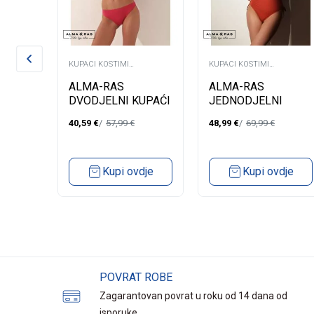
KUPACI KOSTIMI
KUPACI KOSTIMI
DVODJELNI
JEDNODJELNI
ALMA-RAS
ALMA-RAS
JELNI
DVODJELNI KUPAĆI
JEDNODJELNI
68
MONACO 05
KUPAĆI CAPRI
40,59
€
57,99
€
48,99
€
69,99
€
Kupi ovdje
Kupi ovdje
POVRAT ROBE
Zagarantovan povrat u roku od 14 dana od
isporuke.