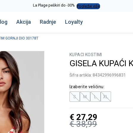
La Plage peškiri do -30%
Pogledaj više
log
Akcija
Radnje
Loyalty
TIM GORNJI DIO 30178T
KUPACI KOSTIMI
GISELA KUPAĆI 
Šifra artikla:
84342996996831
Izaberite veličinu:
S
M
L
XL
€
27,29
€
38,99