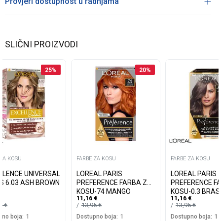
Provjeri dostupnost u radnjama
SLIČNI PROIZVODI
25
%
20
%
 ZA KOSU
FARBE ZA KOSU
FARBE ZA KOSU
LLENCE UNIVERSAL
LOREAL PARIS
LOREAL PARIS
S 6.03 ASH BROWN
PREFERENCE FARBA ZA
PREFERENCE F
KOSU-74 MANGO
KOSU-0.3 BRASI
11,16
€
11,16
€
INTENSE COOPER
DARK BROWN
19
€
13,95
€
13,95
€
no boja:
1
Dostupno boja:
1
Dostupno boja:
1