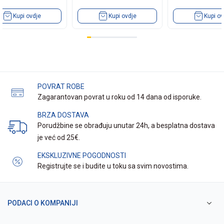
Kupi ovdje
Kupi ovdje
Kupi ov
POVRAT ROBE
Zagarantovan povrat u roku od 14 dana od isporuke.
BRZA DOSTAVA
Porudžbine se obrađuju unutar 24h, a besplatna dostava
je već od 25€.
EKSKLUZIVNE POGODNOSTI
Registrujte se i budite u toku sa svim novostima.
PODACI O KOMPANIJI