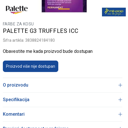
FARBE ZA KOSU
PALETTE G3 TRUFFLES ICC
Šifra artikla:
3838824184180
Obavestite me kada proizvod bude dostupan
Proizvod više nije dostupan
O proizvodu
Specifikacija
Komentari