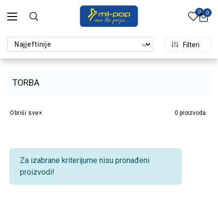
0
0
Filteri
TORBA
Obriši sve
0
proizvoda
Za izabrane kriterijume nisu pronađeni
proizvodi!