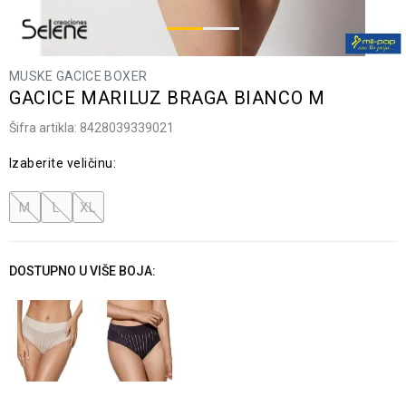
MUSKE GACICE BOXER
GACICE MARILUZ BRAGA BIANCO M
Šifra artikla:
8428039339021
Izaberite veličinu:
M
L
XL
DOSTUPNO U VIŠE BOJA: