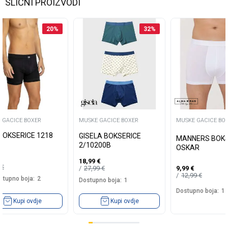
SLIČNI PROIZVODI
20
%
32
%
boja:
4
 GACICE BOXER
MUSKE GACICE BOXER
MUSKE GACICE BO
Kupi ovdje
BOKSERICE 1218
GISELA BOKSERICE
MANNERS BOKS
2/10200B
OSKAR
18,99
€
9
€
27,99
€
9,99
€
12,99
€
stupno boja:
2
Dostupno boja:
1
Dostupno boja:
1
Kupi ovdje
Kupi ovdje