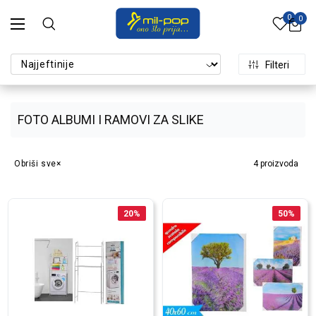
0
0
Filteri
FOTO ALBUMI I RAMOVI ZA SLIKE
Obriši sve
4
proizvoda
20
%
50
%