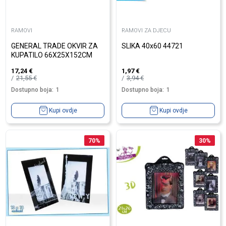
RAMOVI
RAMOVI ZA DJECU
GENERAL TRADE OKVIR ZA
SLIKA 40x60 44721
KUPATILO 66X25X152CM
17,24
€
1,97
€
21,55
€
3,94
€
Dostupno boja:
1
Dostupno boja:
1
Kupi ovdje
Kupi ovdje
70
%
30
%