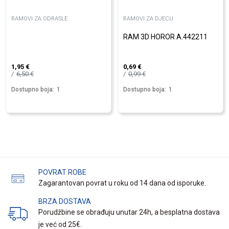
RAMOVI ZA ODRASLE
RAMOVI ZA DJECU
RAM 3D HOROR A.442211
1,95
€
0,69
€
6,50
€
0,99
€
Dostupno boja:
1
Dostupno boja:
1
POVRAT ROBE
Zagarantovan povrat u roku od 14 dana od isporuke.
BRZA DOSTAVA
Porudžbine se obrađuju unutar 24h, a besplatna dostava
je već od 25€.