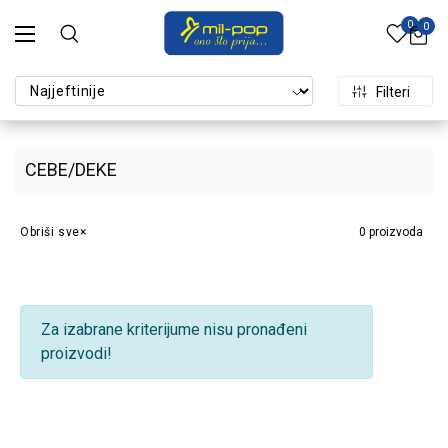
0
0
Filteri
CEBE/DEKE
Obriši sve
0
proizvoda
Za izabrane kriterijume nisu pronađeni
proizvodi!