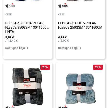
CEBE
CEBE
CEBE ARIS PL016 POLAR
CEBE ARIS PL015 POLAR
FLEECE 350GSM 130*160CM
FLEECE 250GSM 130*160CM
LINEA
8,99
€
4,99
€
13,49
€
6,99
€
Dostupno boja:
1
Dostupno boja:
1
27
%
29
%