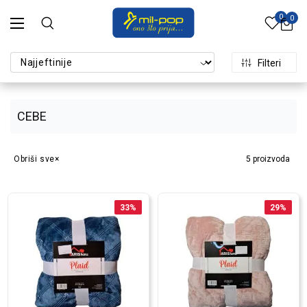
0
0
Filteri
CEBE
Obriši sve
5
proizvoda
33
%
29
%