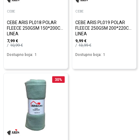
CEBE
CEBE
CEBE ARIS PL018 POLAR
CEBE ARIS PL019 POLAR
FLEECE 250GSM 150*200CM
FLEECE 250GSM 200*220CM
LINEA
LINEA
7,99
€
9,99
€
10,99
€
13,99
€
Dostupno boja:
1
Dostupno boja:
1
30
%