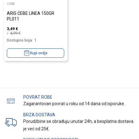
CEBE
ARIS ĆEBE LINEA 150GR
PL011
3,49
€
4,99
€
Dostupno boja:
1
Kupi ovdje
POVRAT ROBE
Zagarantovan povrat u roku od 14 dana od isporuke.
BRZA DOSTAVA
Porudžbine se obrađuju unutar 24h, a besplatna dostava
je već od 25€.