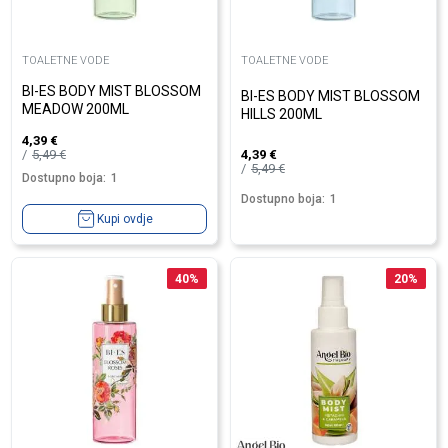
TOALETNE VODE
TOALETNE VODE
BI-ES BODY MIST BLOSSOM
BI-ES BODY MIST BLOSSOM
MEADOW 200ML
HILLS 200ML
4,39
€
5,49
€
4,39
€
5,49
€
Dostupno boja:
1
Dostupno boja:
1
Kupi ovdje
40
%
20
%