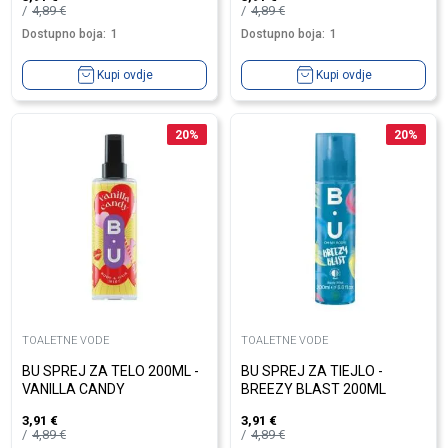
4,89
€
4,89
€
Dostupno boja:
1
Dostupno boja:
1
Kupi ovdje
Kupi ovdje
20
%
20
%
TOALETNE VODE
TOALETNE VODE
BU SPREJ ZA TELO 200ML -
BU SPREJ ZA TIEJLO -
VANILLA CANDY
BREEZY BLAST 200ML
3,91
€
3,91
€
4,89
€
4,89
€