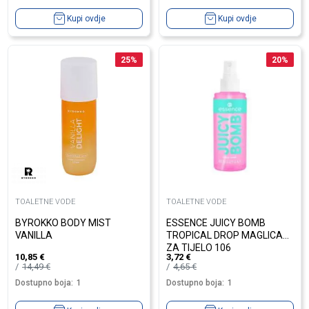
Kupi ovdje
Kupi ovdje
25
%
20
%
TOALETNE VODE
TOALETNE VODE
BYROKKO BODY MIST
ESSENCE JUICY BOMB
VANILLA
TROPICAL DROP MAGLICA
ZA TIJELO 106
10,85
€
3,72
€
14,49
€
4,65
€
Dostupno boja:
1
Dostupno boja:
1