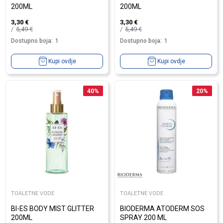
200ML
200ML
3,30
€
3,30
€
5,49
€
5,49
€
Dostupno boja:
1
Dostupno boja:
1
Kupi ovdje
Kupi ovdje
40
%
20
%
TOALETNE VODE
TOALETNE VODE
BI-ES BODY MIST GLITTER
BIODERMA ATODERM SOS
200ML
SPRAY 200 ML