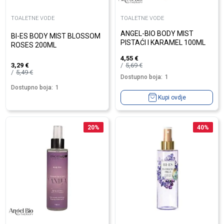
TOALETNE VODE
TOALETNE VODE
ANGEL-BIO BODY MIST
BI-ES BODY MIST BLOSSOM
PISTAĆI I KARAMEL 100ML
ROSES 200ML
4,55
€
5,69
€
3,29
€
5,49
€
Dostupno boja:
1
Dostupno boja:
1
Kupi ovdje
20
%
40
%