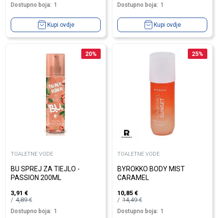
Dostupno boja:
1
Dostupno boja:
1
Kupi ovdje
Kupi ovdje
20
%
25
%
TOALETNE VODE
TOALETNE VODE
BU SPREJ ZA TIEJLO -
BYROKKO BODY MIST
PASSION 200ML
CARAMEL
3,91
€
10,85
€
4,89
€
14,49
€
Dostupno boja:
1
Dostupno boja:
1