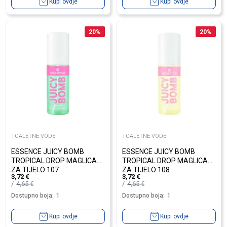
Kupi ovdje
Kupi ovdje
20
%
20
%
TOALETNE VODE
TOALETNE VODE
ESSENCE JUICY BOMB
ESSENCE JUICY BOMB
TROPICAL DROP MAGLICA
TROPICAL DROP MAGLICA
ZA TIJELO 107
ZA TIJELO 108
3,72
€
3,72
€
4,65
€
4,65
€
Dostupno boja:
1
Dostupno boja:
1
Kupi ovdje
Kupi ovdje