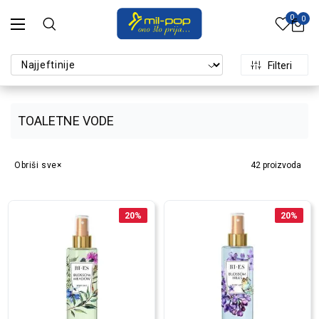
0
0
Filteri
TOALETNE VODE
Obriši sve
42
proizvoda
20
%
20
%