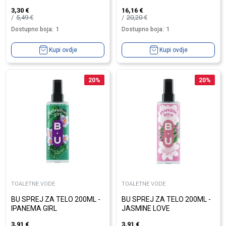
3,30
€
16,16
€
5,49
€
20,20
€
Dostupno boja:
1
Dostupno boja:
1
Kupi ovdje
Kupi ovdje
20
%
20
%
TOALETNE VODE
TOALETNE VODE
BU SPREJ ZA TELO 200ML -
BU SPREJ ZA TELO 200ML -
IPANEMA GIRL
JASMINE LOVE
3,91
€
3,91
€