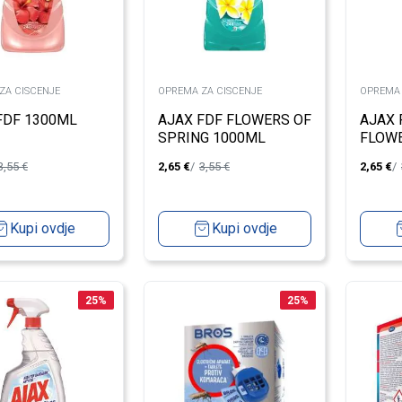
ZA CISCENJE
OPREMA ZA CISCENJE
OPREMA 
FDF 1300ML
AJAX FDF FLOWERS OF
AJAX 
SPRING 1000ML
FLOW
3,55
€
2,65
€
3,55
€
2,65
€
Kupi ovdje
Kupi ovdje
25
%
25
%