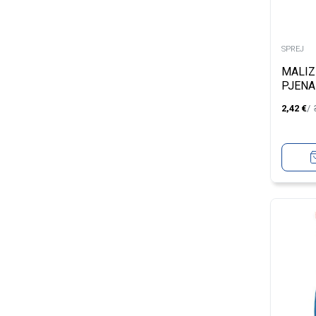
SPREJ
MALIZ
PJENA
STRON
2,42
€