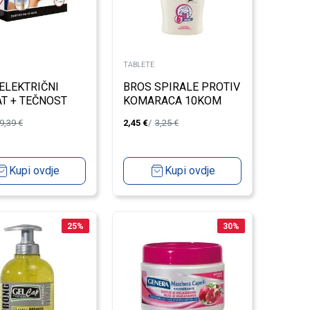
TABLETE
ELEKTRIČNI
BROS SPIRALE PROTIV
T + TEČNOST
KOMARACA 10KOM
V KOMARACA 60
9,39
€
2,45
€
3,25
€
Kupi ovdje
Kupi ovdje
25
%
30
%