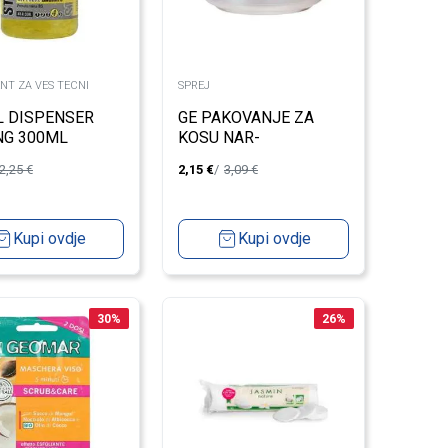
NT ZA VES TECNI
SPREJ
L DISPENSER
GE PAKOVANJE ZA
NG 300ML
KOSU NAR-
MAKADAMIJA 500ML
2,25
€
2,15
€
3,09
€
Kupi ovdje
Kupi ovdje
30
%
26
%