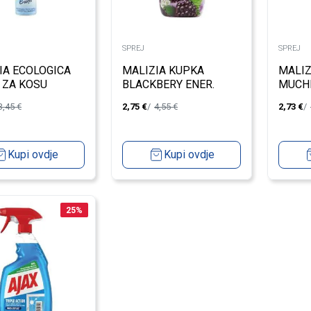
SPREJ
SPREJ
IA ECOLOGICA
MALIZIA KUPKA
MALIZ
 ZA KOSU
BLACKBERY ENER.
MUCHI
G HOLD 200ML
1000ML
1000
3,45
€
2,75
€
4,55
€
2,73
€
Kupi ovdje
Kupi ovdje
25
%