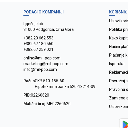
PODACI O KOMPANIJI
KORISNIČ
Uslovi kori
Ljiješnje bb
81000 Podgorica, Crna Gora
Politika pr
+382 20 662 553
Kako kupit
+382 67 180 560
Načini pla
+382 67 259 021
Plaćanje 
online@mil-pop.com
marketing@mil-pop.com
Isporuka
info@mil-pop.com
Reklamaci
Račun
CKB 510-155-60
Povraćaj 
Hipotekarna banka 520-13214-09
Pravo na 
PIB:
02260620
Zamjena ar
Matični broj:
ME02260620
Uslovi kor