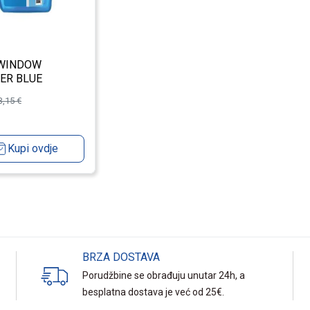
 WINDOW
ER BLUE
ER 750ML
3,15
€
Kupi ovdje
BRZA DOSTAVA
Porudžbine se obrađuju unutar 24h, a
besplatna dostava je već od 25€.