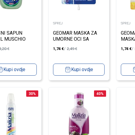
SPREJ
SPREJ
CNI SAPUN
GEOMAR MASKA ZA
GEOMA
L MUSCHIO
UMORNE OCI SA
MASKA
O
ORGANSKIM
REGEN
3,20
€
1,74
€
2,49
€
1,74
€
CVIJETOM RAZLICKA-
ORGA
MULTI-DOZA 12ML
KOKO
7.5ML
Kupi ovdje
Kupi ovdje
30
%
40
%