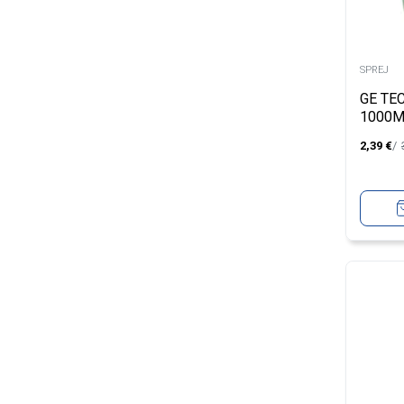
SPREJ
GE TE
1000M
BIA.D
2,39
€