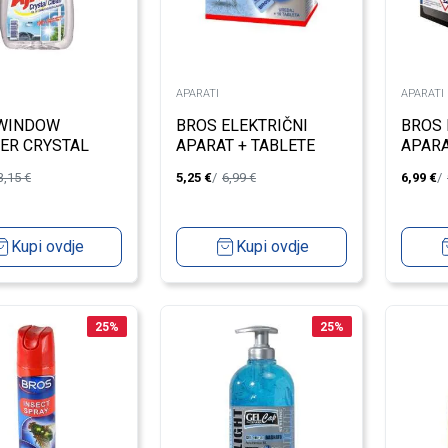
APARATI
APARATI
 WINDOW
BROS ELEKTRIČNI
BROS 
ER CRYSTAL
APARAT + TABLETE
APARA
ER 750 ML
PROTIV KOMARACA
PROTI
3,15
€
5,25
€
6,99
€
6,99
€
10KOM
NOĆI
Kupi ovdje
Kupi ovdje
25
%
25
%