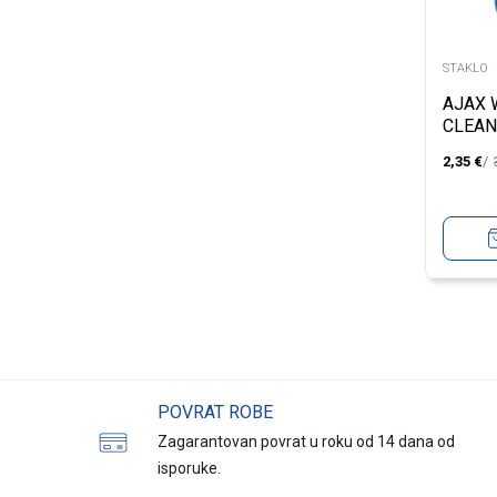
STAKLO
AJAX
CLEAN
TRIGG
2,35
€
POVRAT ROBE
Zagarantovan povrat u roku od 14 dana od
isporuke.