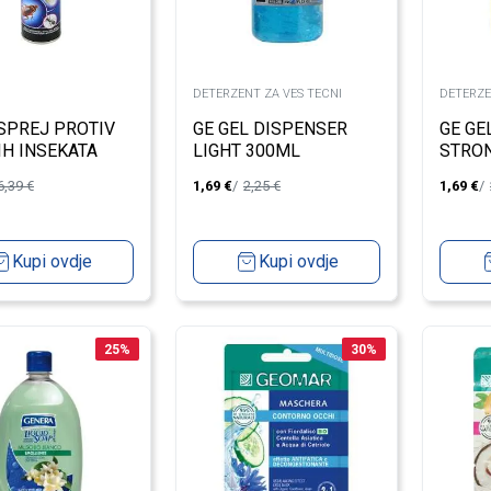
DETERZENT ZA VES TECNI
DETERZE
SPREJ PROTIV
GE GEL DISPENSER
GE GE
IH INSEKATA
LIGHT 300ML
STRO
L
6,39
€
1,69
€
2,25
€
1,69
€
Kupi ovdje
Kupi ovdje
25
%
30
%