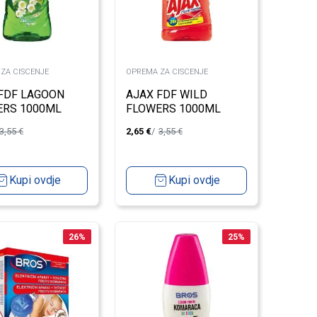
ZA CISCENJE
OPREMA ZA CISCENJE
FDF LAGOON
AJAX FDF WILD
ERS 1000ML
FLOWERS 1000ML
3,55
€
2,65
€
3,55
€
Kupi ovdje
Kupi ovdje
26
%
25
%