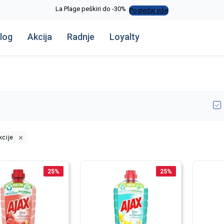
La Plage peškiri do -30%
Pogledaj više
log
Akcija
Radnje
Loyalty
kcije
25
%
25
%