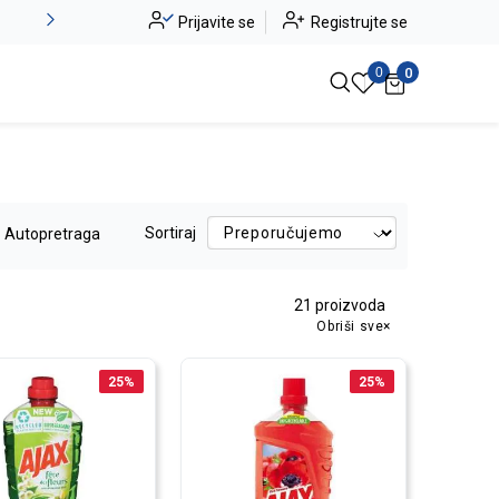
Alma Ras do -50%
Prijavite se
Registrujte se
Pogledaj više
0
0
Sortiraj
Autopretraga
21
proizvoda
Obriši sve
25
%
25
%