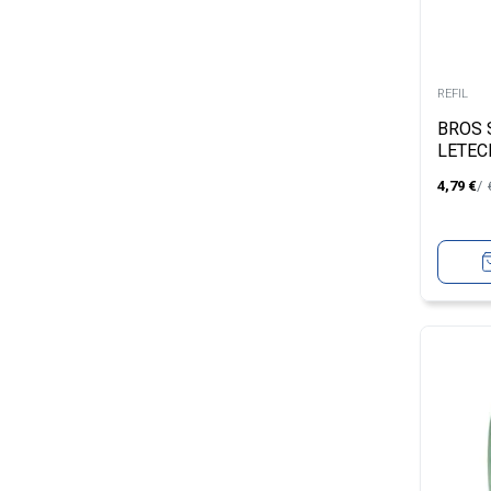
REFIL
BROS 
LETEC
400M
4,79
€