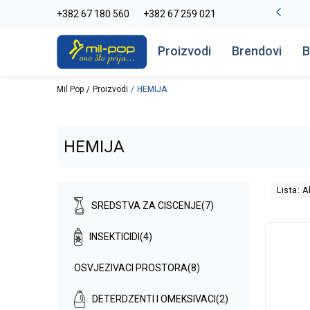
-20% na kompletan asortiman
+382 67 180 560
+382 67 259 021
Pogledaj više
Proizvodi
Brendovi
B
Mil Pop
Proizvodi
HEMIJA
HEMIJA
Lista: A
SREDSTVA ZA CISCENJE
(7)
INSEKTICIDI
(4)
OSVJEZIVACI PROSTORA
(8)
DETERDZENTI I OMEKSIVACI
(2)