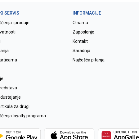
KI SERVIS
INFORMACIJE
šćenja i prodaje
O nama
ivatnosti
Zaposlenje
i
Kontakt
ćanja
Saradnja
karticama
Najčešća pitanja
je
sredstava
odustajanje
tikala za drugi
išćenja loyalty programa