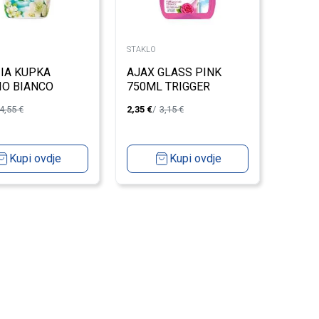
STAKLO
IA KUPKA
AJAX GLASS PINK
O BIANCO
750ML TRIGGER
ML
4,55
€
2,35
€
3,15
€
Kupi ovdje
Kupi ovdje