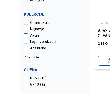
NSZ
(21)
KOLEKCIJE
Online akcija
STAKLO
Najnovije
AJAX
Akcije
CLEAN
TRIGG
Loyalty proizvodi
2,35
€
Aris brend
Prikaži više
CIJENA
0 - 5 € (19)
6 - 10 € (2)