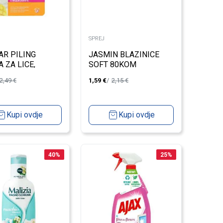
SPREJ
R PILING
JASMIN BLAZINICE
 ZA LICE,
SOFT 80KOM
ERISE, SA
2,49
€
1,59
€
2,15
€
NSKIM
SOVIM ULJEM
X2
Kupi ovdje
Kupi ovdje
40
%
25
%