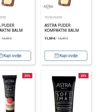
UDER
TECNI PUDER
A PUDER
ASTRA PUDER
AKTNI BALM
KOMPAKTNI BALM
 2
LIGHT/MEDIUM 3
14,49
€
11,59
€
14,49
€
Kupi ovdje
Kupi ovdje
20
%
20
%