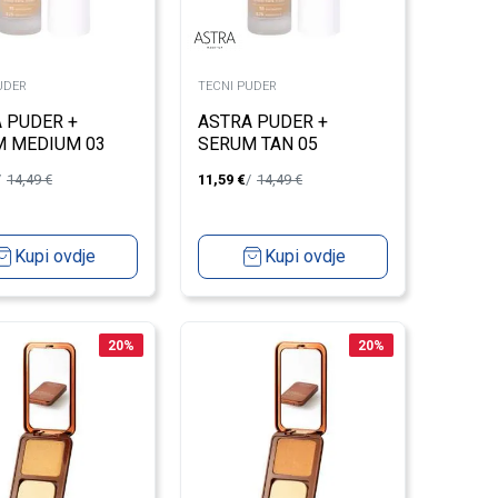
UDER
TECNI PUDER
 PUDER +
ASTRA PUDER +
M MEDIUM 03
SERUM TAN 05
14,49
€
11,59
€
14,49
€
Kupi ovdje
Kupi ovdje
20
%
20
%