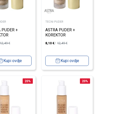
UDER
TECNI PUDER
 PUDER +
ASTRA PUDER +
KTOR
KOREKTOR
FORMIST TAN 5
TRANSFORMIST WARM
12,49
€
8,10
€
12,49
€
BEIGE 3
Kupi ovdje
Kupi ovdje
20
%
20
%