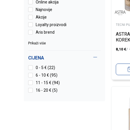
Online akcija
Najnovije
Akcije
Loyalty proizvodi
TECNI P
Aris brend
ASTRA
KORE
Prikaži više
TRAN
8,10
€
MOCH
CIJENA
0 - 5 € (22)
6 - 10 € (95)
11 - 15 € (94)
16 - 20 € (5)