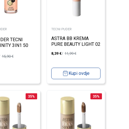
UDER
TECNI PUDER
ASTRA BB KREMA
DER TECNI
PURE BEAUTY LIGHT 02
INITY 3IN1 50
RAL
8,39
€
11,99
€
15,90
€
Kupi ovdje
35
%
35
%