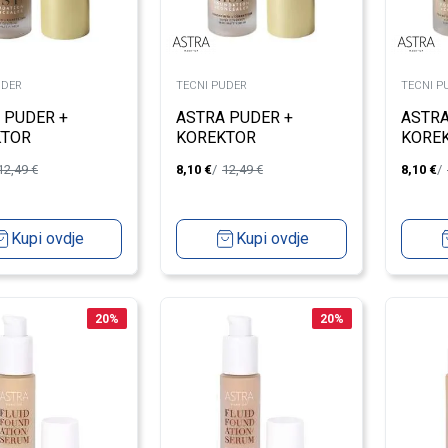
UDER
TECNI PUDER
TECNI P
 PUDER +
ASTRA PUDER +
ASTRA
KTOR
KOREKTOR
KORE
SFORMIST
TRANSFORMIST SHELL
TRANS
12,49
€
8,10
€
12,49
€
8,10
€
A 6
2
Kupi ovdje
Kupi ovdje
20
%
20
%