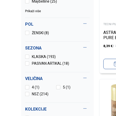
Maybelline (25)
Prikaži više
POL
TECNI P
ASTRA
ŽENSKI (8)
PURE 
03
8,39
€
SEZONA
KLASIKA (193)
PASIVAN ARTIKAL (18)
VELIČINA
4
(1)
5
(1)
NSZ
(214)
KOLEKCIJE