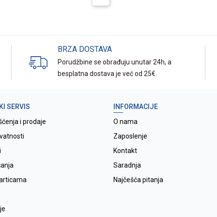
BRZA DOSTAVA
Porudžbine se obrađuju unutar 24h, a
besplatna dostava je već od 25€.
KI SERVIS
INFORMACIJE
šćenja i prodaje
O nama
ivatnosti
Zaposlenje
i
Kontakt
ćanja
Saradnja
karticama
Najčešća pitanja
je