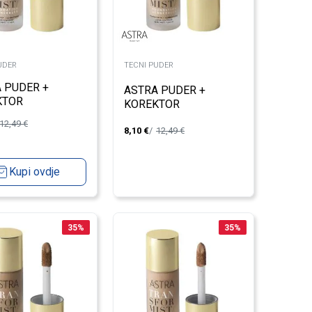
UDER
TECNI PUDER
 PUDER +
ASTRA PUDER +
KTOR
KOREKTOR
SFORMIST
TRANSFORMIST
12,49
€
STER 1
8,10
€
12,49
€
AMBER 4
Kupi ovdje
35
%
35
%