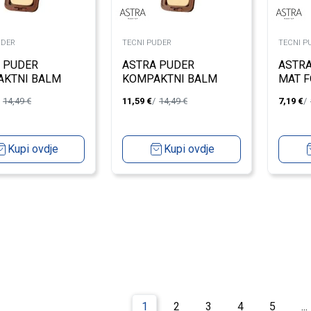
UDER
TECNI PUDER
TECNI P
 PUDER
ASTRA PUDER
ASTRA
KTNI BALM
KOMPAKTNI BALM
MAT 
UM 4
MEDIUM/DARK 5
BUTTE
14,49
€
11,59
€
14,49
€
7,19
€
Kupi ovdje
Kupi ovdje
1
2
3
4
5
...