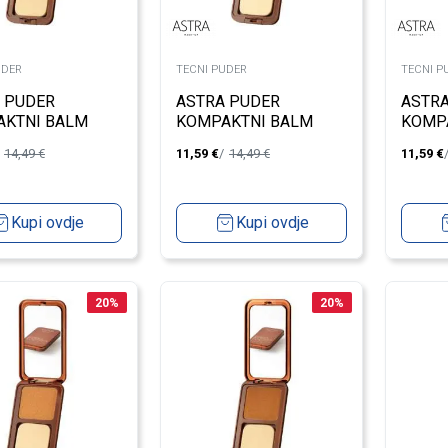
UDER
TECNI PUDER
TECNI P
 PUDER
ASTRA PUDER
ASTR
KTNI BALM
KOMPAKTNI BALM
KOMP
6
FAIR 1
LIGHT
14,49
€
11,59
€
14,49
€
11,59
€
Kupi ovdje
Kupi ovdje
20
%
20
%