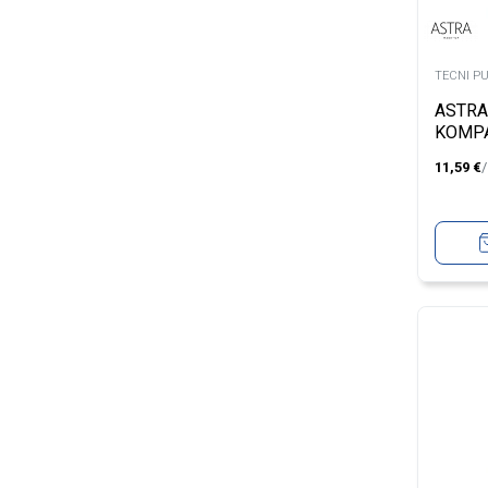
TECNI P
ASTRA
KOMPA
DARK 
11,59
€