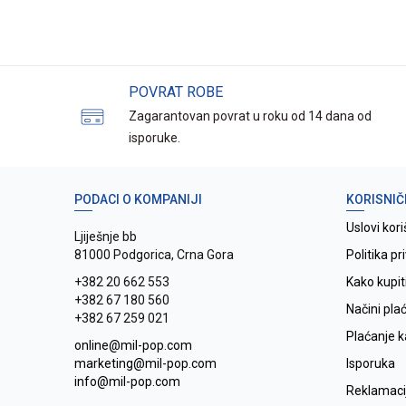
POVRAT ROBE
Zagarantovan povrat u roku od 14 dana od
isporuke.
PODACI O KOMPANIJI
KORISNIČ
Uslovi kori
Ljiješnje bb
81000 Podgorica, Crna Gora
Politika pr
+382 20 662 553
Kako kupit
+382 67 180 560
Načini pla
+382 67 259 021
Plaćanje 
online@mil-pop.com
marketing@mil-pop.com
Isporuka
info@mil-pop.com
Reklamaci