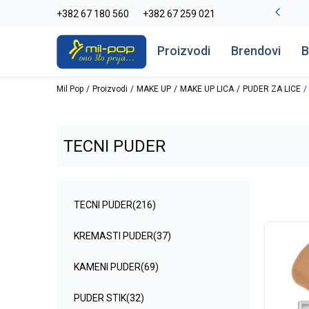
La Plage peškiri do -30%
+382 67 180 560
+382 67 259 021
Pogledaj više
Proizvodi
Brendovi
B
Mil Pop
Proizvodi
MAKE UP
MAKE UP LICA
PUDER ZA LICE
TECNI PUDER
TECNI PUDER
(216)
KREMASTI PUDER
(37)
KAMENI PUDER
(69)
PUDER STIK
(32)