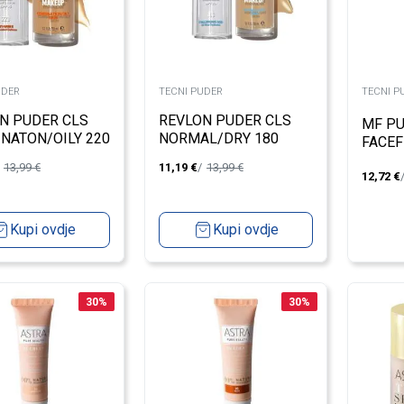
UDER
TECNI PUDER
TECNI P
N PUDER CLS
REVLON PUDER CLS
MF PU
NATON/OILY 220
NORMAL/DRY 180
FACEF
AL BEIGE
SAND BEIGE
NATU
13,99
€
11,19
€
13,99
€
12,72
€
Kupi ovdje
Kupi ovdje
30
%
30
%