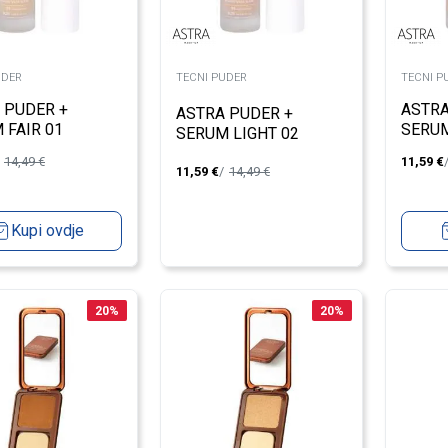
UDER
TECNI PUDER
TECNI P
 PUDER +
ASTRA
ASTRA PUDER +
 FAIR 01
SERU
SERUM LIGHT 02
14,49
€
11,59
€
11,59
€
14,49
€
Kupi ovdje
20
%
20
%