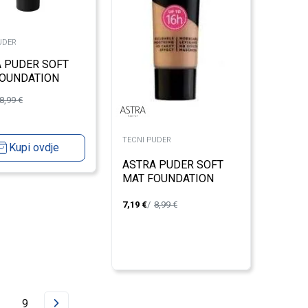
UDER
 PUDER SOFT
FOUNDATION
R 02
8,99
€
TECNI PUDER
Kupi ovdje
ASTRA PUDER SOFT
MAT FOUNDATION
CINNAMON 07
7,19
€
8,99
€
9