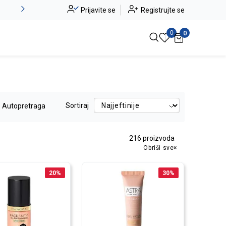
Novo u ponudi - Jadea
Prijavite se
Registrujte se
Pogledaj više
0
0
Sortiraj
Autopretraga
216
proizvoda
Obriši sve
20
%
30
%