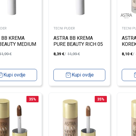
UDER
TECNI PUDER
TECNI P
 BB KREMA
ASTRA BB KREMA
ASTRA
BEAUTY MEDIUM
PURE BEAUTY RICH 05
KORE
TRAN
11,99
€
8,39
€
11,99
€
8,10
€
ALABA
Kupi ovdje
Kupi ovdje
35
%
35
%