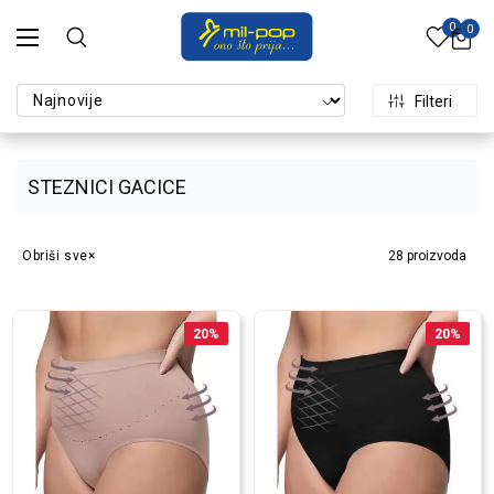
0
0
Filteri
STEZNICI GACICE
Obriši sve
28
proizvoda
20
%
20
%