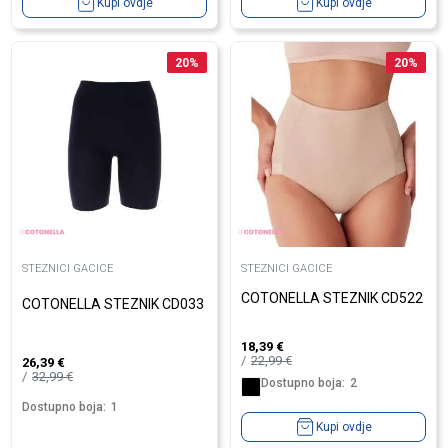
Kupi ovdje
Kupi ovdje
20
%
20
%
STEZNICI GACICE
STEZNICI GACICE
COTONELLA STEZNIK CD522
COTONELLA STEZNIK CD033
18,39
€
22,99
€
26,39
€
32,99
€
Dostupno boja:
2
Dostupno boja:
1
Kupi ovdje