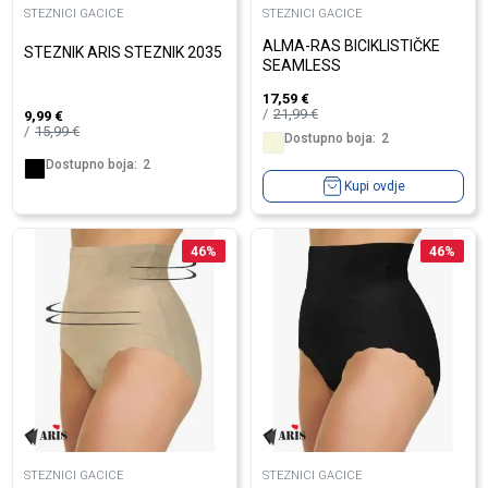
STEZNICI GACICE
STEZNICI GACICE
ALMA-RAS BICIKLISTIČKE
STEZNIK ARIS STEZNIK 2035
SEAMLESS
17,59
€
21,99
€
9,99
€
15,99
€
Dostupno boja:
2
Dostupno boja:
2
Kupi ovdje
46
%
46
%
STEZNICI GACICE
STEZNICI GACICE