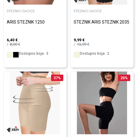
STEZNICI GACICE
STEZNICI GACICE
ARIS STEZNIK 1250
STEZNIK ARIS STEZNIK 2035
6,40
€
9,99
€
8,00
€
15,99
€
Dostupno boja:
3
Dostupno boja:
2
37
%
20
%