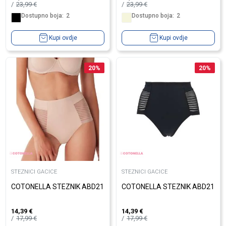
23,99
€
23,99
€
Dostupno boja:
2
Dostupno boja:
2
Kupi ovdje
Kupi ovdje
20
%
20
%
STEZNICI GACICE
STEZNICI GACICE
COTONELLA STEZNIK ABD21
COTONELLA STEZNIK ABD21
14,39
€
14,39
€
17,99
€
17,99
€