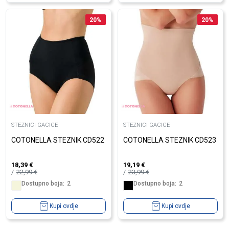
20
%
20
%
STEZNICI GACICE
STEZNICI GACICE
COTONELLA STEZNIK CD522
COTONELLA STEZNIK CD523
18,39
€
19,19
€
22,99
€
23,99
€
Dostupno boja:
2
Dostupno boja:
2
Kupi ovdje
Kupi ovdje