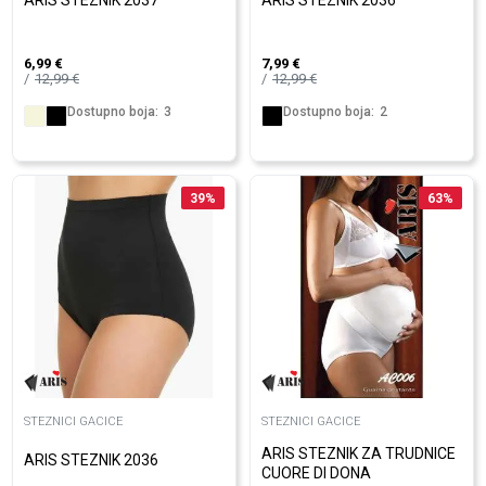
ARIS STEZNIK 2037
ARIS STEZNIK 2036
6,99
€
7,99
€
12,99
€
12,99
€
Dostupno boja:
3
Dostupno boja:
2
39
%
63
%
STEZNICI GACICE
STEZNICI GACICE
ARIS STEZNIK ZA TRUDNICE
ARIS STEZNIK 2036
CUORE DI DONA