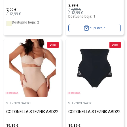
2,99
€
7,99
€
7,99
€
12,99
€
12,99
€
Dostupno boja:
1
Dostupno boja:
2
Kupi ovdje
20
%
20
%
STEZNICI GACICE
STEZNICI GACICE
COTONELLA STEZNIK ABD22
COTONELLA STEZNIK ABD22
19,19
€
19,19
€