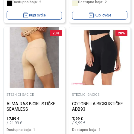
Dostupno boja:
2
Dostupno boja:
2
Kupi ovdje
Kupi ovdje
20
%
20
%
STEZNICI GACICE
STEZNICI GACICE
ALMA-RAS BICIKLISTIČKE
COTONELLA BICIKLISTIČKE
SEAMLESS
ADB93
17,59
€
7,99
€
21,99
€
9,99
€
Dostupno boja:
1
Dostupno boja:
1