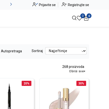
Novo u ponudi - Jadea
Prijavite se
Registrujte se
Pogledaj više
0
0
Sortiraj
Autopretraga
268
proizvoda
Obriši sve
20
%
30
%