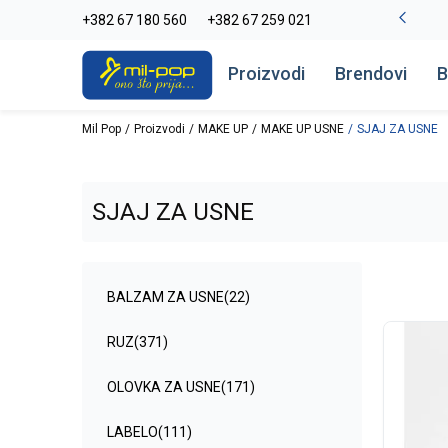
La Plage peškiri do -30%
+382 67 180 560
+382 67 259 021
Pogledaj više
Proizvodi
Brendovi
B
Mil Pop
Proizvodi
MAKE UP
MAKE UP USNE
SJAJ ZA USNE
SJAJ ZA USNE
BALZAM ZA USNE
(22)
RUZ
(371)
OLOVKA ZA USNE
(171)
LABELO
(111)