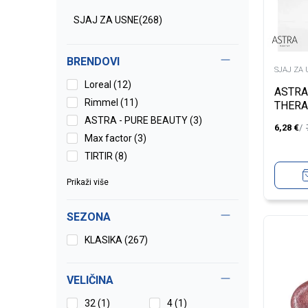
SJAJ ZA USNE
(268)
BRENDOVI
SJAJ ZA 
Loreal (12)
ASTRA
Rimmel (11)
THERA
230T
ASTRA - PURE BEAUTY (3)
6,28
€
Max factor (3)
TIRTIR (8)
Prikaži više
SEZONA
KLASIKA (267)
VELIČINA
32
(1)
4
(1)