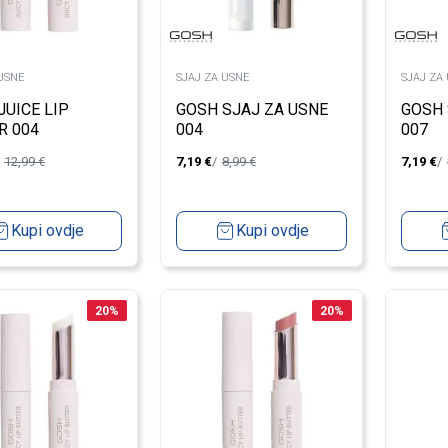
USNE
SJAJ ZA USNE
SJAJ ZA
JUICE LIP
GOSH SJAJ ZA USNE
GOSH 
R 004
004
007
12,99
€
7,19
€
8,99
€
7,19
€
Kupi ovdje
Kupi ovdje
20
%
20
%