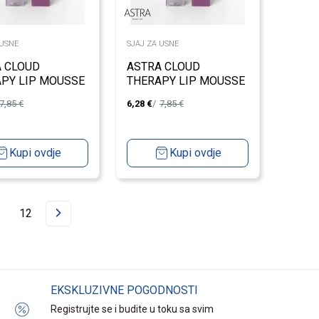
 USNE
SJAJ ZA USNE
 CLOUD
ASTRA CLOUD
PY LIP MOUSSE
THERAPY LIP MOUSSE
234T
7,85
€
6,28
€
7,85
€
Kupi ovdje
Kupi ovdje
12
EKSKLUZIVNE POGODNOSTI
Registrujte se i budite u toku sa svim