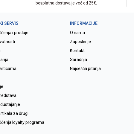
besplatna dostava je već od 25€.
KI SERVIS
INFORMACIJE
šćenja i prodaje
O nama
ivatnosti
Zaposlenje
i
Kontakt
ćanja
Saradnja
karticama
Najčešća pitanja
je
sredstava
odustajanje
tikala za drugi
išćenja loyalty programa