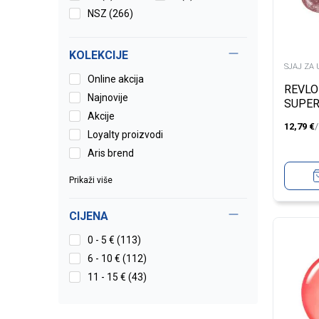
NSZ
(266)
KOLEKCIJE
SJAJ ZA 
Online akcija
REVLO
Najnovije
SUPER
Akcije
GLIMM
12,79
€
Loyalty proizvodi
Aris brend
Prikaži više
CIJENA
0 - 5 € (113)
6 - 10 € (112)
11 - 15 € (43)