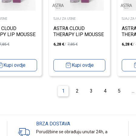
USNE
SJAJ ZA USNE
SJAJ ZA
 CLOUD
ASTRA CLOUD
ASTRA
PY LIP MOUSSE
THERAPY LIP MOUSSE
THERA
216T
218T
7,85
€
6,28
€
7,85
€
6,28
€
Kupi ovdje
Kupi ovdje
1
2
3
4
5
...
BRZA DOSTAVA
Porudžbine se obrađuju unutar 24h, a