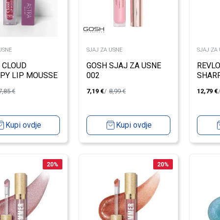
USNE
SJAJ ZA USNE
SJAJ ZA
 CLOUD
GOSH SJAJ ZA USNE
REVLO
PY LIP MOUSSE
002
SHAR
7,85
€
7,19
€
8,99
€
12,79
€
Kupi ovdje
Kupi ovdje
20
%
20
%