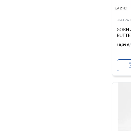
SJAJ ZA 
GOSH 
BUTTE
10,39
€