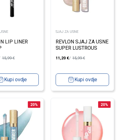
 USNE
SJAJ ZA USNE
N LIP LINER
REVLON SJAJ ZA USNE
P
SUPER LUSTROUS
GLIMMER 001
15,99
€
11,20
€
15,99
€
Kupi ovdje
Kupi ovdje
20
%
20
%