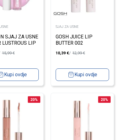
 USNE
SJAJ ZA USNE
N SJAJ ZA USNE
GOSH JUICE LIP
 LUSTROUS LIP
BUTTER 002
O-LIT
15,99
€
10,39
€
12,99
€
Kupi ovdje
Kupi ovdje
20
%
20
%