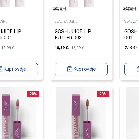
USNE
SJAJ ZA USNE
SJAJ ZA
JUICE LIP
GOSH JUICE LIP
GOSH 
R 001
BUTTER 003
001
12,99
€
10,39
€
12,99
€
7,19
€
Kupi ovdje
Kupi ovdje
20
%
20
%