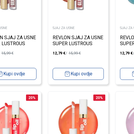
USNE
SJAJ ZA USNE
SJAJ ZA
N SJAJ ZA USNE
REVLON SJAJ ZA USNE
REVLO
 LUSTROUS
SUPER LUSTROUS
SUPE
ER 003
GLIMMER 005
GLIMM
15,99
€
12,79
€
15,99
€
12,79
€
Kupi ovdje
Kupi ovdje
20
%
20
%