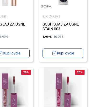
 USNE
SJAJ ZA USNE
SJAJ ZA USNE
GOSH SJAJ ZA USNE
STAIN 003
8,99
€
6,99
€
10,99
€
Kupi ovdje
Kupi ovdje
20
%
20
%