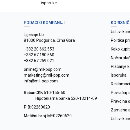
isporuke.
PODACI O KOMPANIJI
KORISNIČ
Uslovi kori
Ljiješnje bb
81000 Podgorica, Crna Gora
Politika pr
+382 20 662 553
Kako kupit
+382 67 180 560
Načini pla
+382 67 259 021
Plaćanje 
online@mil-pop.com
marketing@mil-pop.com
Isporuka
info@mil-pop.com
Reklamaci
Račun
CKB 510-155-60
Povraćaj 
Hipotekarna banka 520-13214-09
Pravo na 
PIB:
02260620
Zamjena ar
Matični broj:
ME02260620
Uslovi kor