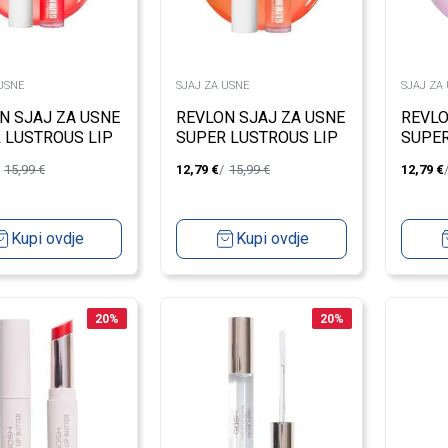
USNE
SJAJ ZA USNE
SJAJ ZA
N SJAJ ZA USNE
REVLON SJAJ ZA USNE
REVLO
 LUSTROUS LIP
SUPER LUSTROUS LIP
SUPER
LOW MAMA
OIL MISS CORAL
OIL VI
15,99
€
12,79
€
15,99
€
12,79
€
Kupi ovdje
Kupi ovdje
20
%
20
%