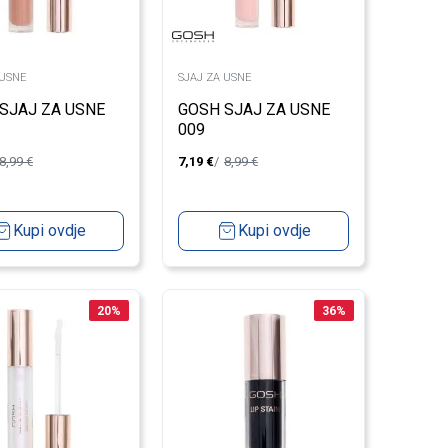
 USNE
SJAJ ZA USNE
SJAJ ZA USNE
GOSH SJAJ ZA USNE
009
8,99
€
7,19
€
8,99
€
Kupi ovdje
Kupi ovdje
20
%
36
%