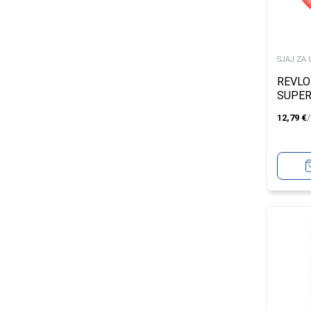
SJAJ ZA 
REVLO
SUPER
OIL G
12,79
€