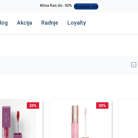
Alma Ras do -50%
Pogledaj više
log
Akcija
Radnje
Loyalty
20
%
20
%