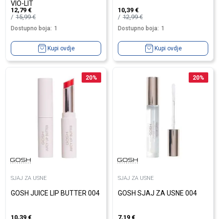
VIO-LIT
12,79
€
10,39
€
15,99
€
12,99
€
Dostupno boja:
1
Dostupno boja:
1
Kupi ovdje
Kupi ovdje
20
%
20
%
SJAJ ZA USNE
SJAJ ZA USNE
GOSH JUICE LIP BUTTER 004
GOSH SJAJ ZA USNE 004
10,39
€
7,19
€