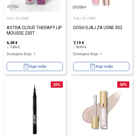
SJAJ ZA USNE
SJAJ ZA USNE
ASTRA CLOUD THERAPY LIP
GOSH SJAJ ZA USNE 002
MOUSSE 230T
6,28
€
7,19
€
7,85
€
8,99
€
Dostupno boja:
1
Dostupno boja:
1
Kupi ovdje
Kupi ovdje
20
%
30
%