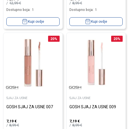
12,99
€
8,99
€
Dostupno boja:
1
Dostupno boja:
1
Kupi ovdje
Kupi ovdje
20
%
20
%
SJAJ ZA USNE
SJAJ ZA USNE
GOSH SJAJ ZA USNE 007
GOSH SJAJ ZA USNE 009
7,19
€
7,19
€
8,99
€
8,99
€