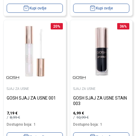
Kupi ovdje
Kupi ovdje
20
%
36
%
SJAJ ZA USNE
SJAJ ZA USNE
GOSH SJAJ ZA USNE 001
GOSH SJAJ ZA USNE STAIN
003
7,19
€
6,99
€
8,99
€
10,99
€
Dostupno boja:
1
Dostupno boja:
1