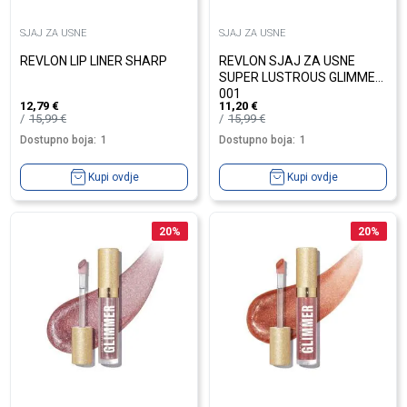
SJAJ ZA USNE
SJAJ ZA USNE
REVLON LIP LINER SHARP
REVLON SJAJ ZA USNE
SUPER LUSTROUS GLIMMER
001
12,79
€
11,20
€
15,99
€
15,99
€
Dostupno boja:
1
Dostupno boja:
1
Kupi ovdje
Kupi ovdje
20
%
20
%