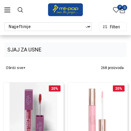
0
0
Filteri
SJAJ ZA USNE
Obriši sve
268
proizvoda
20
%
20
%