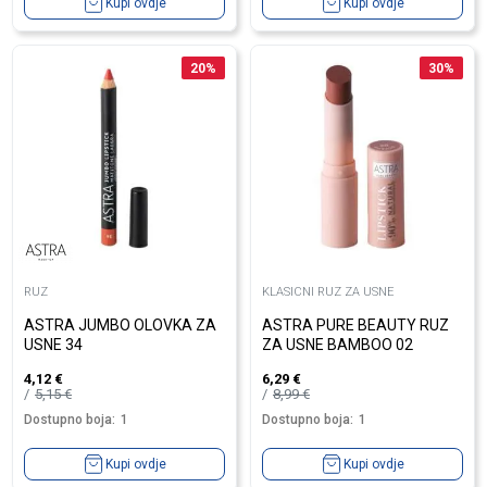
Kupi ovdje
Kupi ovdje
20
%
30
%
RUZ
KLASICNI RUZ ZA USNE
ASTRA JUMBO OLOVKA ZA
ASTRA PURE BEAUTY RUZ
USNE 34
ZA USNE BAMBOO 02
4,12
€
6,29
€
5,15
€
8,99
€
Dostupno boja:
1
Dostupno boja:
1
Kupi ovdje
Kupi ovdje