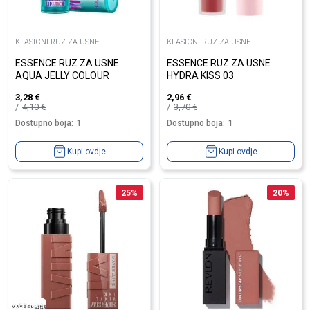
KLASICNI RUZ ZA USNE
KLASICNI RUZ ZA USNE
ESSENCE RUZ ZA USNE
ESSENCE RUZ ZA USNE
AQUA JELLY COLOUR
HYDRA KISS 03
3,28
€
2,96
€
4,10
€
3,70
€
Dostupno boja:
1
Dostupno boja:
1
Kupi ovdje
Kupi ovdje
25
%
20
%