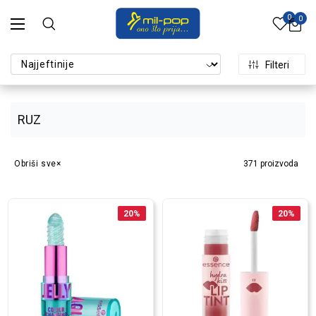
0
0
Filteri
RUZ
Obriši sve
371
proizvoda
20
%
20
%