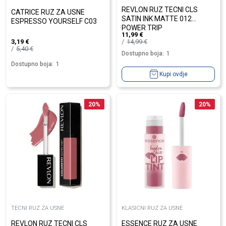
REVLON RUZ TECNI CLS
CATRICE RUZ ZA USNE
SATIN INK MATTE 012
ESPRESSO YOURSELF C03
POWER TRIP
11,99
€
14,99
€
3,19
€
5,40
€
Dostupno boja:
1
Dostupno boja:
1
Kupi ovdje
20
%
20
%
TECNI RUZ ZA USNE
KLASICNI RUZ ZA USNE
REVLON RUZ TECNI CLS
ESSENCE RUZ ZA USNE