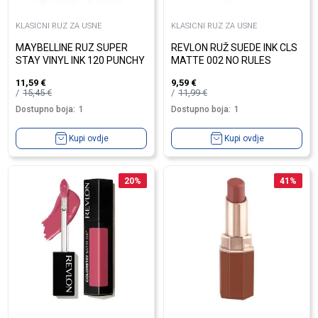
KLASICNI RUZ ZA USNE
KLASICNI RUZ ZA USNE
MAYBELLINE RUZ SUPER
REVLON RUŽ SUEDE INK CLS
STAY VINYL INK 120 PUNCHY
MATTE 002 NO RULES
11,59
€
9,59
€
15,45
€
11,99
€
Dostupno boja:
1
Dostupno boja:
1
Kupi ovdje
Kupi ovdje
20
%
41
%