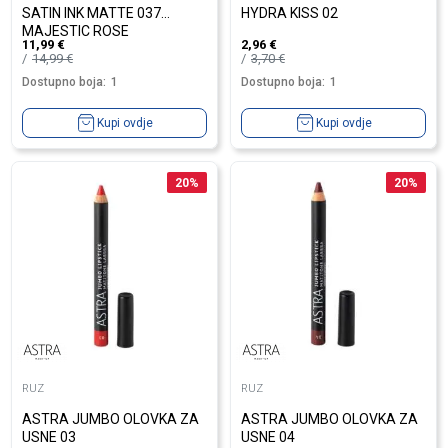
SATIN INK MATTE 037
HYDRA KISS 02
MAJESTIC ROSE
11,99
€
2,96
€
14,99
€
3,70
€
Dostupno boja:
1
Dostupno boja:
1
Kupi ovdje
Kupi ovdje
20
%
20
%
RUZ
RUZ
ASTRA JUMBO OLOVKA ZA
ASTRA JUMBO OLOVKA ZA
USNE 03
USNE 04