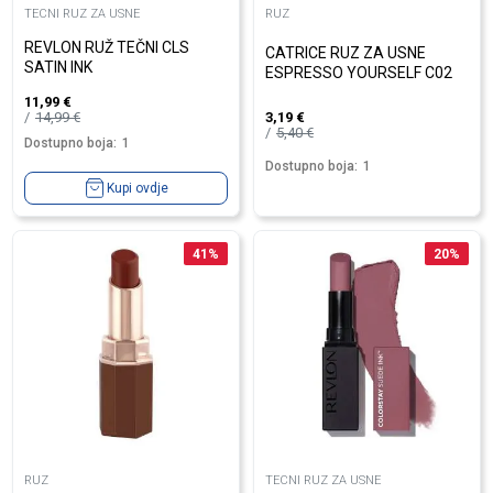
TECNI RUZ ZA USNE
RUZ
REVLON RUŽ TEČNI CLS
CATRICE RUZ ZA USNE
SATIN INK
ESPRESSO YOURSELF C02
11,99
€
14,99
€
3,19
€
5,40
€
Dostupno boja:
1
Dostupno boja:
1
Kupi ovdje
41
%
20
%
RUZ
TECNI RUZ ZA USNE