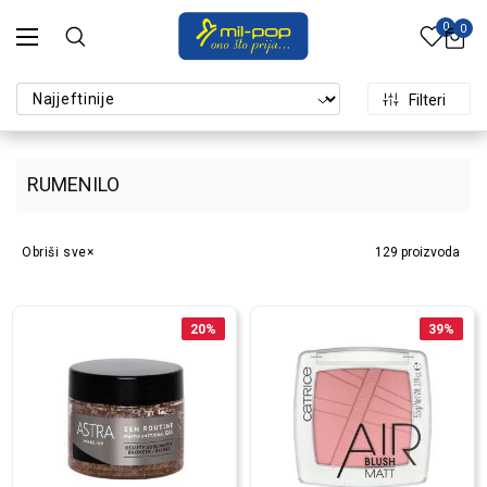
0
0
Filteri
RUMENILO
Obriši sve
129
proizvoda
20
%
39
%