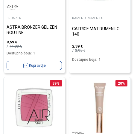
BRONZER
KAMENO RUMENILO
ASTRA BRONZER GEL ZEN
CATRICE MAT RUMENILO
ROUTINE
140
9,59
€
11,99
€
2,39
€
3,95
€
Dostupno boja:
1
Dostupno boja:
1
Kupi ovdje
39
%
20
%