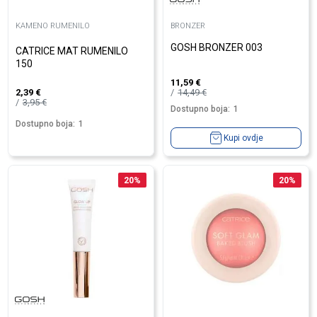
KAMENO RUMENILO
BRONZER
GOSH BRONZER 003
CATRICE MAT RUMENILO
150
11,59
€
14,49
€
2,39
€
3,95
€
Dostupno boja:
1
Dostupno boja:
1
Kupi ovdje
20
%
20
%