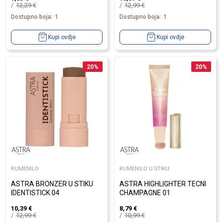
12,29
€
12,99
€
Dostupno boja:
1
Dostupno boja:
1
Kupi ovdje
Kupi ovdje
20
%
20
%
RUMENILO
RUMENILO U STIKU
ASTRA BRONZER U STIKU
ASTRA HIGHLIGHTER TECNI
IDENTISTICK 04
CHAMPAGNE 01
10,39
€
8,79
€
12,99
€
10,99
€