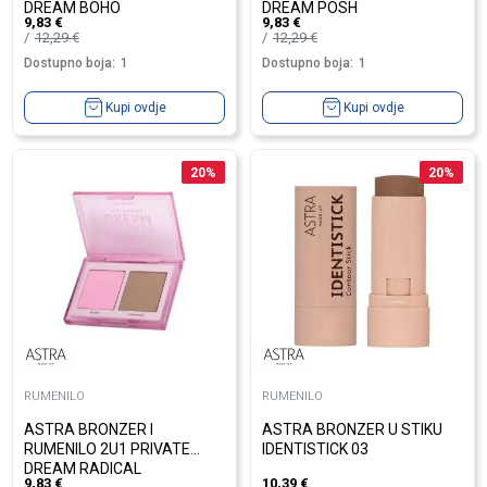
DREAM BOHO
DREAM POSH
9,83
€
9,83
€
12,29
€
12,29
€
Dostupno boja:
1
Dostupno boja:
1
Kupi ovdje
Kupi ovdje
20
%
20
%
RUMENILO
RUMENILO
ASTRA BRONZER I
ASTRA BRONZER U STIKU
RUMENILO 2U1 PRIVATE
IDENTISTICK 03
DREAM RADICAL
9,83
€
10,39
€