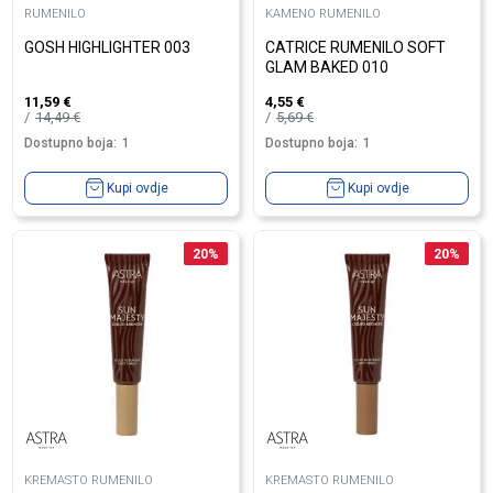
RUMENILO
KAMENO RUMENILO
GOSH HIGHLIGHTER 003
CATRICE RUMENILO SOFT
GLAM BAKED 010
11,59
€
4,55
€
14,49
€
5,69
€
Dostupno boja:
1
Dostupno boja:
1
Kupi ovdje
Kupi ovdje
20
%
20
%
KREMASTO RUMENILO
KREMASTO RUMENILO