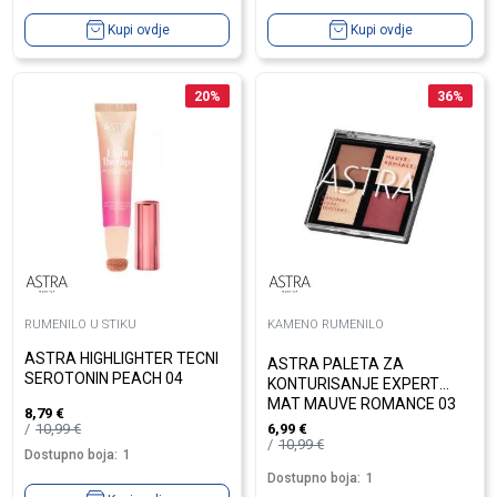
Kupi ovdje
Kupi ovdje
20
%
36
%
RUMENILO U STIKU
KAMENO RUMENILO
ASTRA HIGHLIGHTER TECNI
ASTRA PALETA ZA
SEROTONIN PEACH 04
KONTURISANJE EXPERT
MAT MAUVE ROMANCE 03
8,79
€
10,99
€
6,99
€
10,99
€
Dostupno boja:
1
Dostupno boja:
1