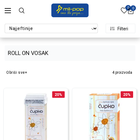
0
0
Filteri
ROLL ON VOSAK
Obriši sve
4
proizvoda
20
%
20
%