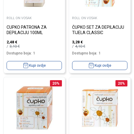
ROLL ON VOSAK
ROLL ON VOSAK
CUPKO PATRONA ZA
ČUPKO SET ZA DEPILACIJU
DEPILACIJU 100ML
TIJELA CLASSIC
2,48
€
3,28
€
3,10
€
4,10
€
Dostupno boja:
1
Dostupno boja:
1
Kupi ovdje
Kupi ovdje
20
%
20
%