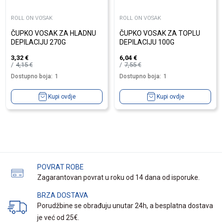
ROLL ON VOSAK
ROLL ON VOSAK
ČUPKO VOSAK ZA HLADNU
ČUPKO VOSAK ZA TOPLU
DEPILACIJU 270G
DEPILACIJU 100G
3,32
€
6,04
€
4,15
€
7,55
€
Dostupno boja:
1
Dostupno boja:
1
Kupi ovdje
Kupi ovdje
POVRAT ROBE
Zagarantovan povrat u roku od 14 dana od isporuke.
BRZA DOSTAVA
Porudžbine se obrađuju unutar 24h, a besplatna dostava
je već od 25€.