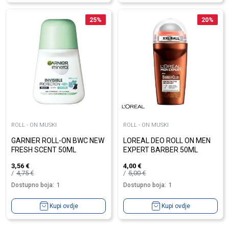
25
%
20
%
ROLL - ON MUSKI
ROLL - ON MUSKI
GARNIER ROLL-ON BWC NEW
LOREAL DEO ROLL ON MEN
FRESH SCENT 50ML
EXPERT BARBER 50ML
3,56
€
4,00
€
4,75
€
5,00
€
Dostupno boja:
1
Dostupno boja:
1
Kupi ovdje
Kupi ovdje