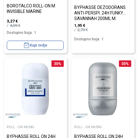
BOROTALCO ROLL-ON M
BYPHASSE DEZODORANS
INVISIBLE MARINE
ANTI-PERSPI. 24H FUNKY
SAVANNAH 200ML M.
3,27
€
4,09
€
1,95
€
2,79
€
Dostupno boja:
1
Dostupno boja:
1
Kupi ovdje
30
%
30
%
ROLL - ON MUSKI
ROLL - ON MUSKI
BYPHASSE ROLL ON 24H
BYPHASSE ROLL ON 24H