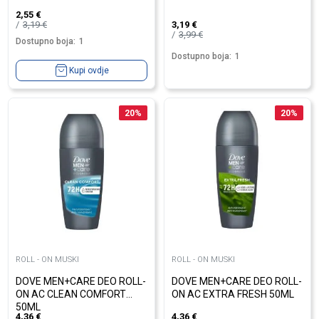
2,55
€
3,19
€
3,19
€
3,99
€
Dostupno boja:
1
Dostupno boja:
1
Kupi ovdje
20
%
20
%
ROLL - ON MUSKI
ROLL - ON MUSKI
DOVE MEN+CARE DEO ROLL-
DOVE MEN+CARE DEO ROLL-
ON AC CLEAN COMFORT
ON AC EXTRA FRESH 50ML
50ML
4,36
€
4,36
€