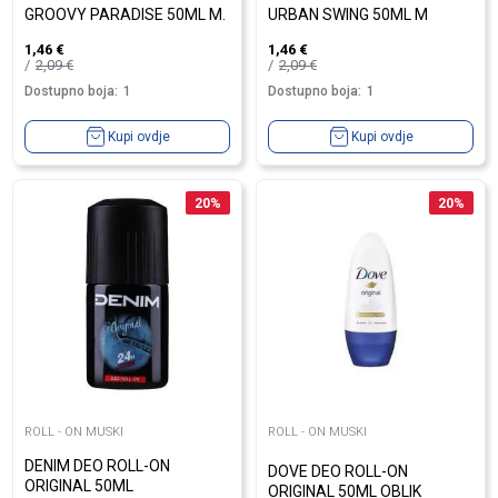
GROOVY PARADISE 50ML M.
URBAN SWING 50ML M
1,46
€
1,46
€
2,09
€
2,09
€
Dostupno boja:
1
Dostupno boja:
1
Kupi ovdje
Kupi ovdje
20
%
20
%
ROLL - ON MUSKI
ROLL - ON MUSKI
DENIM DEO ROLL-ON
DOVE DEO ROLL-ON
ORIGINAL 50ML
ORIGINAL 50ML OBLIK