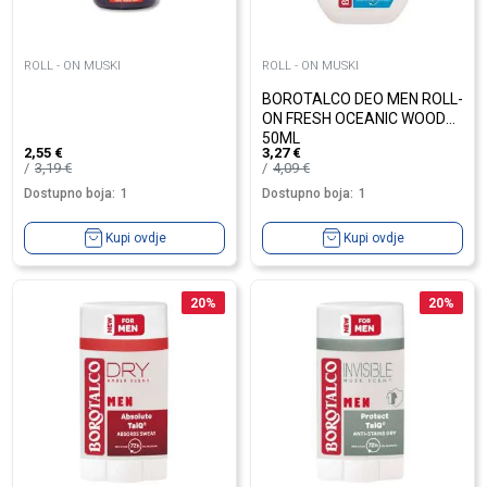
ROLL - ON MUSKI
ROLL - ON MUSKI
BOROTALCO DEO MEN ROLL-
ON FRESH OCEANIC WOODS
50ML
2,55
€
3,27
€
3,19
€
4,09
€
Dostupno boja:
1
Dostupno boja:
1
Kupi ovdje
Kupi ovdje
20
%
20
%