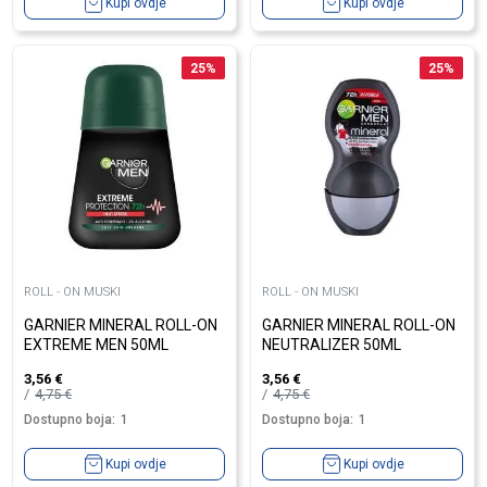
Kupi ovdje
Kupi ovdje
25
%
25
%
ROLL - ON MUSKI
ROLL - ON MUSKI
GARNIER MINERAL ROLL-ON
GARNIER MINERAL ROLL-ON
EXTREME MEN 50ML
NEUTRALIZER 50ML
3,56
€
3,56
€
4,75
€
4,75
€
Dostupno boja:
1
Dostupno boja:
1
Kupi ovdje
Kupi ovdje