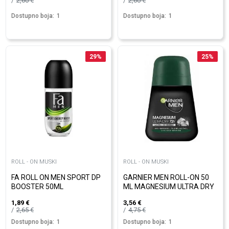
2,60
€
2,60
€
Dostupno boja:
1
Dostupno boja:
1
29
%
25
%
ROLL - ON MUSKI
ROLL - ON MUSKI
FA ROLL ON MEN SPORT DP
GARNIER MEN ROLL-ON 50
BOOSTER 50ML
ML MAGNESIUM ULTRA DRY
1,89
€
3,56
€
2,65
€
4,75
€
Dostupno boja:
1
Dostupno boja:
1