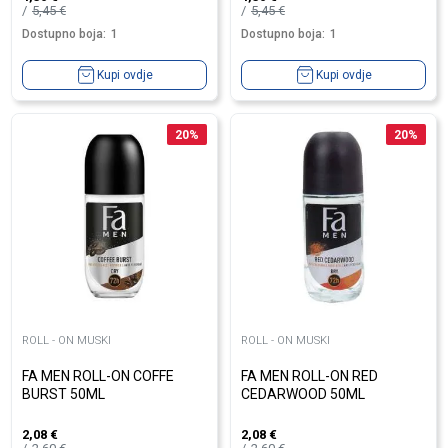
5,45
€
5,45
€
Dostupno boja:
1
Dostupno boja:
1
Kupi ovdje
Kupi ovdje
20
%
20
%
ROLL - ON MUSKI
ROLL - ON MUSKI
FA MEN ROLL-ON COFFE
FA MEN ROLL-ON RED
BURST 50ML
CEDARWOOD 50ML
2,08
€
2,08
€