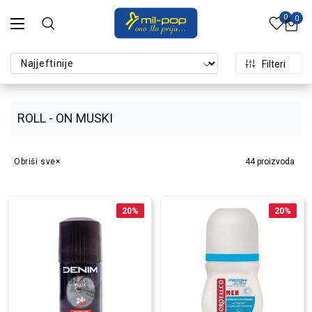
0
0
Filteri
ROLL - ON MUSKI
Obriši sve
44
proizvoda
20
%
20
%