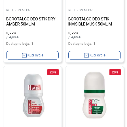
ROLL - ON MUSKI
ROLL - ON MUSKI
BOROTALCO DEO STIK DRY
BOROTALCO DEO STIK
AMBER 50ML M
INVISIBLE MUSK 50ML M
3,27
€
3,27
€
4,09
€
4,09
€
Dostupno boja:
1
Dostupno boja:
1
Kupi ovdje
Kupi ovdje
20
%
20
%